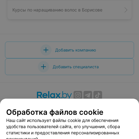
Курсы по наращиванию волос в Борисове
Добавить компанию
Добавить специалиста
О проекте
Новости проекта
Размещение рекламы
Обработка файлов cookie
Вакансии
Публичный договор
Способы оплаты
Наш сайт использует файлы cookie для обеспечения
Публичный договор по использованию сервиса
удобства пользователей сайта, его улучшения, сбора
«Афиша»
статистики и предоставления персонализированных
Пользовательское соглашение
рекомендаций.