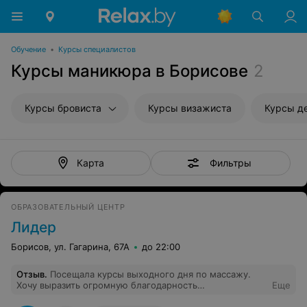
Обучение
•
Курсы специалистов
Курсы маникюра в Борисове
2
Курсы бровиста
Курсы визажиста
Курсы д
Фильтры
Карта
ОБРАЗОВАТЕЛЬНЫЙ ЦЕНТР
Лидер
Борисов, ул. Гагарина, 67А
до 22:00
Отзыв
.
Посещала курсы выходного дня по массажу.
Хочу выразить огромную благодарность
Еще
преподавателю Юлии,отличный педагог и