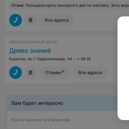
Отзыв
.
Посещала курсы выходного дня по массажу. Хочу выразить огромную благодарность преподавателю Юлии,отличный педагог и замечательный человек! Материал и приёмы усваивались и запоминались
Все адреса
ОБРАЗОВАТЕЛЬНЫЙ ЦЕНТР
Древо знаний
Борисов, пр-т Орджоникидзе, 5А
с 08:30
14
Отзывы
Все адреса
Вам будет интересно
Курсы визажиста в Борисове