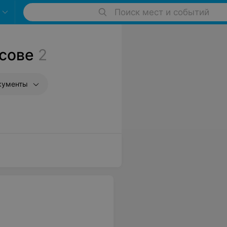
Поиск мест и событий
сове
2
окументы