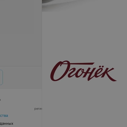
р
© 2026 ООО «Артокс Лаб», УНП 191700409,
регистрирующий орган - Минский горисполком
|
220012, Республика Беларусь, г. Минск,
ства
улица Толбухина, 2, пом. 16 | info@relax.by
 данных