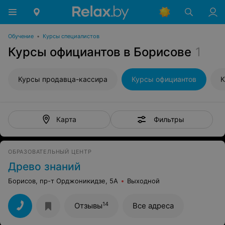
Обучение
•
Курсы специалистов
Курсы официантов в Борисове
1
Курсы продавца-кассира
Курсы официантов
К
Фильтры
Карта
ОБРАЗОВАТЕЛЬНЫЙ ЦЕНТР
Древо знаний
Борисов, пр-т Орджоникидзе, 5А
Выходной
14
Отзывы
Все адреса