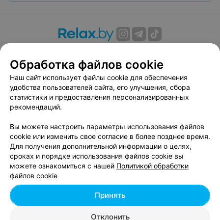
О проекте
Новости проекта
Размещение рекламы
Обработка файлов cookie
Вакансии
Публичный договор
Способы оплаты
Публичный договор по использованию сервиса
Наш сайт использует файлы cookie для обеспечения
«Афиша»
удобства пользователей сайта, его улучшения, сбора
статистики и предоставления персонализированных
Пользовательское соглашение
рекомендаций.
Написать в поддержку
Вы можете настроить параметры использования файлов
Связаться по вопросам сотрудничества
cookie или изменить свое согласие в более позднее время.
Написать руководителю relax.by
Для получения дополнительной информации о целях,
Персональные настройки cookie
сроках и порядке использования файлов cookie вы
можете ознакомиться с нашей
Политикой обработки
Обработка персональных данных
файлов cookie
Принять
© 2026 ООО «Артокс Лаб», УНП 191700409, регистрирующий орган -
Отклонить
Минский горисполком
| 220012, Республика Беларусь, г. Минск,