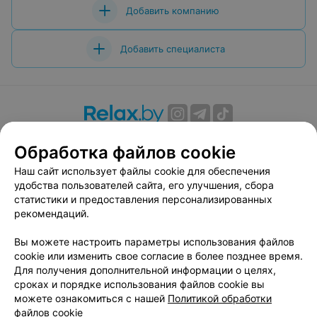
Добавить компанию
Добавить специалиста
О проекте
Новости проекта
Размещение рекламы
Обработка файлов cookie
Вакансии
Публичный договор
Способы оплаты
Наш сайт использует файлы cookie для обеспечения
Публичный договор по использованию сервиса
удобства пользователей сайта, его улучшения, сбора
«Афиша»
статистики и предоставления персонализированных
Пользовательское соглашение
рекомендаций.
Написать в поддержку
Вы можете настроить параметры использования файлов
Связаться по вопросам сотрудничества
cookie или изменить свое согласие в более позднее время.
Написать руководителю relax.by
Для получения дополнительной информации о целях,
сроках и порядке использования файлов cookie вы
Персональные настройки cookie
можете ознакомиться с нашей
Политикой обработки
Обработка персональных данных
файлов cookie