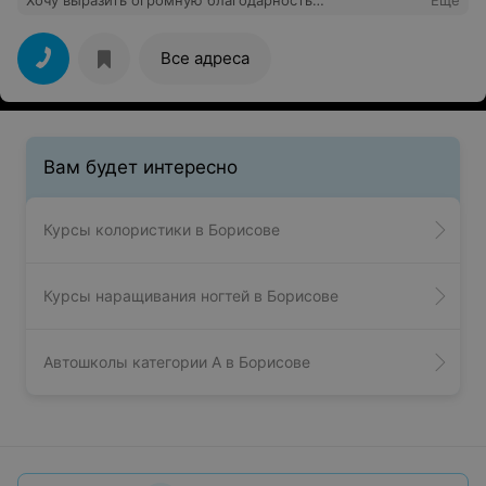
Хочу выразить огромную благодарность
Еще
преподавателю Юлии,отличный педагог и
замечательный человек! Материал и приёмы
усваивались и запоминались легко. Все занятия
Все адреса
проходили в дружеской атмосфере. Я очень довольна
курсом!
Вам будет интересно
Курсы колористики в Борисове
Курсы наращивания ногтей в Борисове
Автошколы категории A в Борисове