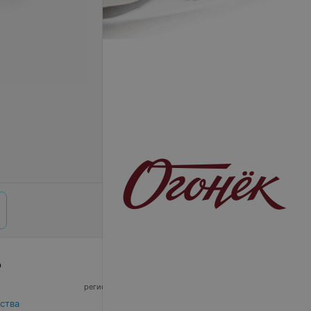
р
© 2026 ООО «Артокс Лаб», УНП 191700409,
регистрирующий орган - Минский горисполком
|
220012, Республика Беларусь, г. Минск,
ства