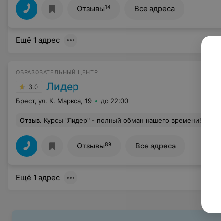
14
Отзывы
Все адреса
Ещё 1 адрес
ОБРАЗОВАТЕЛЬНЫЙ ЦЕНТР
Лидер
3.0
Брест, ул. К. Маркса, 19
до 22:00
Отзыв
.
Курсы "Лидер" - полный обман нашего времени! Заключайте договор до начала занятий, и уж тем более до внесения оплаты, убедитесь в комплектации группы и познакомьтесь с преподавателем, так как и с одним и с другим у них большие проблемы! Я "ходила" на курсы дизайнера интерьера в Бресте, преподаватель - Синяпкина Ирина Фёдоровна. Менеджер по телефону озвучивала замечательную программу обучения, по факту первое занятие мы рисовали кабинет, в котором находились, слово "дизайн" даже не звучало, думаю, ладно, первое занятие, знакомство и т.д., но второе заня
89
Отзывы
Все адреса
Ещё 1 адрес