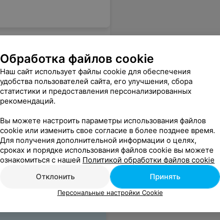
Обработка файлов cookie
Наш сайт использует файлы cookie для обеспечения
удобства пользователей сайта, его улучшения, сбора
статистики и предоставления персонализированных
рекомендаций.
Вы можете настроить параметры использования файлов
тие вообще убило: придя в воскресенье на 9.00 на курсы, нам сообщили, что их не будет, так как осталось 4 человека из 5 и не рентабельно нас учить) девчонка одна с Кобрина приехала в Брест, а тут такое... Не рекомендую никому, "Лидер"!
Еще
cookie или изменить свое согласие в более позднее время.
Для получения дополнительной информации о целях,
сроках и порядке использования файлов cookie вы можете
ознакомиться с нашей
Политикой обработки файлов cookie
Отклонить
Принять
Персональные настройки Cookie