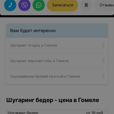
бонусом был вкусный фито-чай и конфеты!
Записаться
Отзывы
Кедровочка- прекрасное место для релакса!
Рекомендую!
Вам будет интересно
Шугаринг ягодиц в Гомеле
Шугаринг верхней губы в Гомеле
Окрашивание бровей краской в Гомеле
Шугаринг бедер - цена в Гомеле
Шугаринг бедер
от 16 руб.