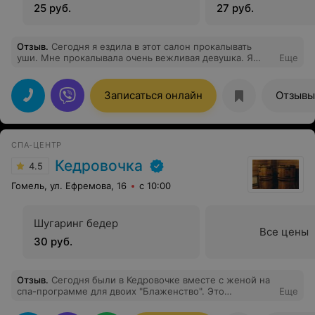
25 руб.
27 руб.
Отзыв
.
Сегодня я ездила в этот салон прокалывать
уши. Мне прокалывала очень вежливая девушка. Я
Еще
боялась, но это было не больно. А ещё мне
понравилась в этом салоне и коллектив этого салона
очень вежливые. Спасибо большое всему коллективу!
Записаться онлайн
Отзывы
СПА-ЦЕНТР
Кедровочка
4.5
Гомель, ул. Ефремова, 16
с 10:00
Шугаринг бедер
Все цены
30 руб.
Отзыв
.
Сегодня были в Кедровочке вместе с женой на
спа-программе для двоих "Блаженство". Это
Еще
настоящее Блаженство!!! Спасибо большое, девочки,
за ваши золотые ручки, сервис и атмосферу! Приятным