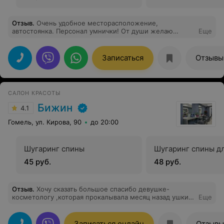
Отзыв
.
Очень удобное месторасположение,
автостоянка. Персонал умнички! От души желаю
Еще
процветания!
Записаться
Отзывы
САЛОН КРАСОТЫ
Бижин
4.1
Гомель, ул. Кирова, 90
до 20:00
Шугаринг спины
Шугаринг спины д
45 руб.
48 руб.
Отзыв
.
Хочу сказать большое спасибо девушке-
косметологу ,которая прокалывала месяц назад ушки
Еще
моей дочке. С вашей лёгкой руки всё зажило очень
быстро. Спасибо большое и удачи вам.
Записаться онлайн
Отзывы