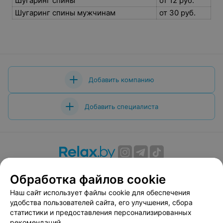
Шугаринг спины
от 12 руб.
Шугаринг спины мужчинам
от 30 руб.
Добавить компанию
Добавить специалиста
О проекте
Новости проекта
Размещение рекламы
Обработка файлов cookie
Вакансии
Публичный договор
Способы оплаты
Наш сайт использует файлы cookie для обеспечения
Публичный договор по использованию сервиса
удобства пользователей сайта, его улучшения, сбора
«Афиша»
статистики и предоставления персонализированных
Пользовательское соглашение
рекомендаций.