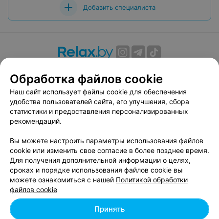
Добавить специалиста
О проекте
Новости проекта
Размещение рекламы
Обработка файлов cookie
Вакансии
Публичный договор
Способы оплаты
Наш сайт использует файлы cookie для обеспечения
Публичный договор по использованию сервиса
удобства пользователей сайта, его улучшения, сбора
«Афиша»
статистики и предоставления персонализированных
Пользовательское соглашение
рекомендаций.
Написать в поддержку
Вы можете настроить параметры использования файлов
Связаться по вопросам сотрудничества
cookie или изменить свое согласие в более позднее время.
Написать руководителю relax.by
Для получения дополнительной информации о целях,
сроках и порядке использования файлов cookie вы
Персональные настройки cookie
можете ознакомиться с нашей
Политикой обработки
Обработка персональных данных
файлов cookie
Принять