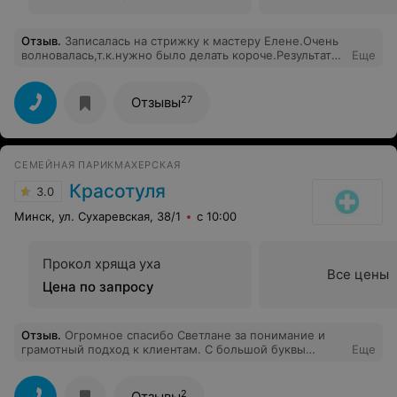
Отзыв
.
Записалась на стрижку к мастеру Елене.Очень
волновалась,т.к.нужно было делать короче.Результат
Еще
превзошел все мои ожидания. Прекрасная
работа.Теперь раз в два месяца хожу только к ней.Еще
и сестре посоветовала.Ей Елена сделала окрашивание
27
Отзывы
и стрижку.Тоже осталась очень довольна.Спасибо
большое.
СЕМЕЙНАЯ ПАРИКМАХЕРСКАЯ
Красотуля
3.0
Минск, ул. Сухаревская, 38/1
с 10:00
Прокол хряща уха
Все цены
Цена по запросу
Отзыв
.
Огромное спасибо Светлане за понимание и
грамотный подход к клиентам. С большой буквы
Еще
Мастер своего дела.
2
Отзывы