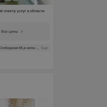
 спектр услуг в области
Все цены
ьную,а самое главное каждый раз свежую и оригинальную стрижку.Приятно приходить и лицезреть на себе работу мастера,который творит истинные шедевры.
Еще