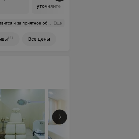
уточняйте
 довольна осталась!!! Приду не раз!!!
Еще
127
ывы
Все цены