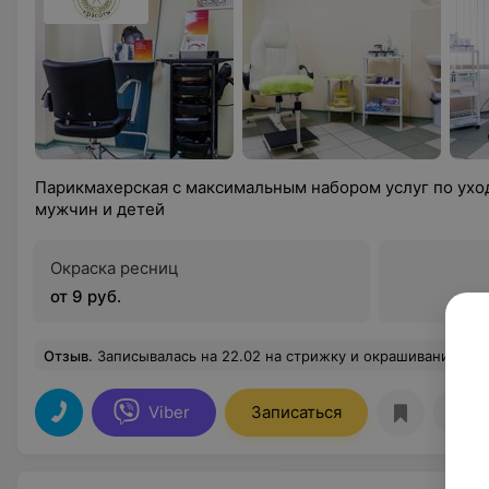
Парикмахерская с максимальным набором услуг по ухо
мужчин и детей
Окраска ресниц
от 9 руб.
Отзыв
.
Записывалась на 22.02 на стрижку и окрашивание корней. Мне понравилась работа мастера, аккуратно сделала стрижку и 
Viber
Записаться
Отз