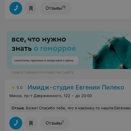
75
Отзывы
ЭФФЕКТИВНАЯ РЕКЛАМА НА САЙТЕ
Имидж-студия Евгении Пилеко
5.0
Минск, пр-т Дзержинского, 122
до 20:00
Отзыв
.
Боже! Спасибо тебе, что я наконец-то нашла Евгению!Она просто волшебница! Наконец-то я довольна своим внешним видом! Я просто вылетела из салона на крыльях восторга и любви к себе новой! Сразу изменила аватарку с новой стрижкой и....За один день я получила столько комплиментов, сколько не получала за всю свою жизнь!И я не преувеличиваю! Я прямо устала отвечать на поток восхищенных сообщений! У Евгении редкий дар - видеть людей, их суть и индивидуальность ! Ощущение, что она открыла меня заново даже для меня самой❤️ А какое Мастерство!!!!! Мои "три волосины" превратились в восхитительную, объемную стрижку! И эта стрижка лежит практически без укладки !!! Представляете?! Евгения выстригла ка
7
Отзывы