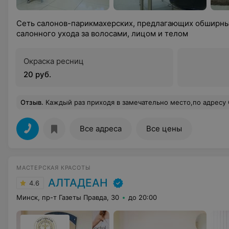
Сеть салонов-парикмахерских, предлагающих обширный
салонного ухода за волосами, лицом и телом
Окраска ресниц
20 руб.
Отзыв
.
Каждый раз приходя в замечательно место,по адресу Слободская 95,в салон Надежда,остаешься доволен всем: начиная от замечательного приема от администратора,а заканчивая одним из лучших мастеров Минска.Любые стрижки(мужская,женская,короткий волос,длинный)даются ему легко и непринужденно.Кунделев Сергей,огромное спасибо за качественную,профессионал
Все адреса
Все цены
МАСТЕРСКАЯ КРАСОТЫ
АЛТАДЕАН
4.6
Минск, пр-т Газеты Правда, 30
до 20:00