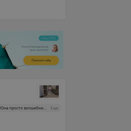
ждую прядку! Раньше мои вихры только портили весь вид, все стрижки, и я боролась с ними всю жизнь. А она использовала их, и теперь они "работают на меня" - поддерживают там, где надо! Прошёл месяц,волос отрастает и стрижка по прежнему шикарно смотрится!Найти такого Мастера-подарок Небес!
Еще