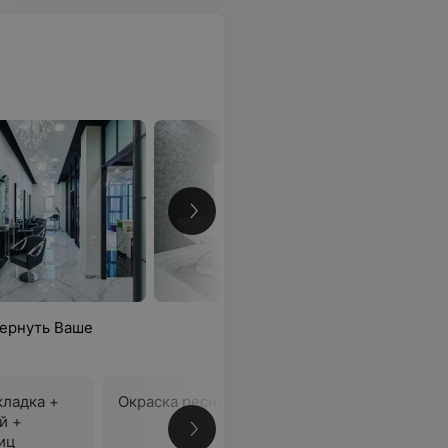
вернуть Ваше
кладка +
Окраска ресниц
й +
В
иц