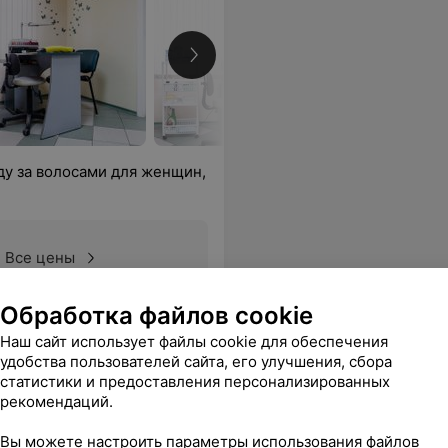
ду за волосами для женщин,
Все цены
Обработка файлов cookie
закрасила отросший корень) Спасибо вам за работу.
Еще
Наш сайт использует файлы cookie для обеспечения
удобства пользователей сайта, его улучшения, сбора
18
ывы
статистики и предоставления персонализированных
рекомендаций.
Вы можете настроить параметры использования файлов