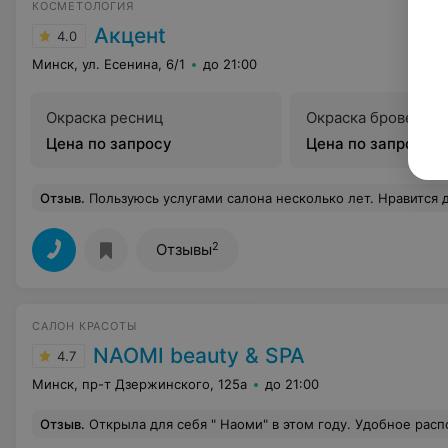
КОСМЕТОЛОГИЯ
Акценt
4.0
Минск, ул. Есенина, 6/1
до 21:00
Окраска ресниц
Окраска бровей и 
Цена по запросу
Цена по запросу
Отзыв
.
Пользуюсь услугами салона несколько лет. Нравится доброжелательный персонал и уютная атмосфера. Администратору Ирине спасибо за индивидуальный подход и внимательное отношение! Делаю депиляцию у мастера Татьяны. Её "золотые ручки" просто творят чудеса! Всё быстро, чисто, гладко и безболезненн
2
Отзывы
САЛОН КРАСОТЫ
NAOMI beauty & SPA
4.7
Минск, пр-т Дзержинского, 125а
до 21:00
Отзыв
.
Открыла для себя " Наоми" в этом году. Удобное расположение, демократичные цены но, самое главное- прекрасный коллектив. Очень хочу отметить администратора Анастасию, улыбчивую и внимательную девушку, чувствуется любовь и ответственность к работе. И конечно