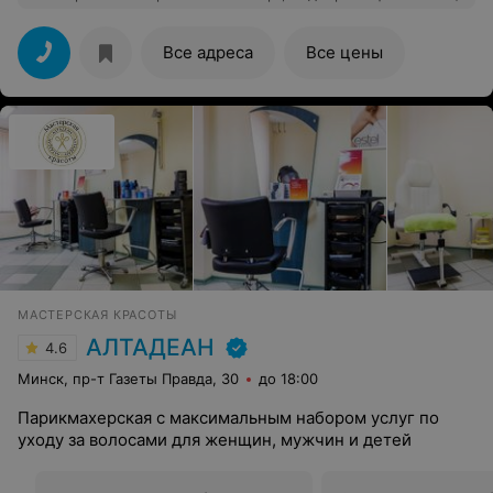
волос и стрижку прям как я хотела! Ручки очень
нежные, всё сделала очень аккуратно ) Администратор
очень приветливая , сделали вкусный кофе Хочу
Все адреса
Все цены
отметить , что в салоне очень уютно , приятно там
находится, было ощущение , будто я там уже не
первый раз
МАСТЕРСКАЯ КРАСОТЫ
АЛТАДЕАН
4.6
Минск, пр-т Газеты Правда, 30
до 18:00
Парикмахерская с максимальным набором услуг по
уходу за волосами для женщин, мужчин и детей