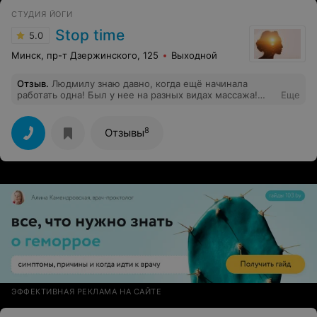
чем...
СТУДИЯ ЙОГИ
Stop time
5.0
Минск, пр-т Дзержинского, 125
Выходной
Отзыв
.
Людмилу знаю давно, когда ещё начинала
работать одна! Был у нее на разных видах массажа!
Еще
Мастер своего дела! Всегда чудесный результат,
индивидуальный подход и доброжелательное
отношение! Сейчас у Людмилы целая команда
8
Отзывы
профессионалов! Молодец, так держать! Хороших вам
клиентов, благополучия и процветания!
ЭФФЕКТИВНАЯ РЕКЛАМА НА САЙТЕ