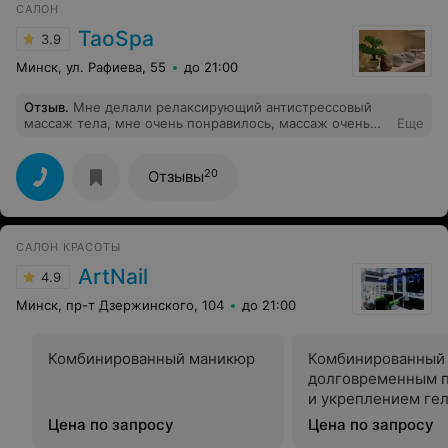
CАЛОН
TaoSpa
3.9
Минск, ул. Рафиева, 55
до 21:00
Отзыв
.
Мне делали релаксирующий антистрессовый
массаж тела, мне очень понравилось, массаж очень
Еще
расслабляющий, Анна - мастер своего дела,
обязательно приду ещё)
20
Отзывы
САЛОН КРАСОТЫ
ArtNail
4.9
Минск, пр-т Дзержинского, 104
до 21:00
Комбинированный маникюр
Комбинированный
долговременным 
и укреплением ге
Цена по запросу
Цена по запросу