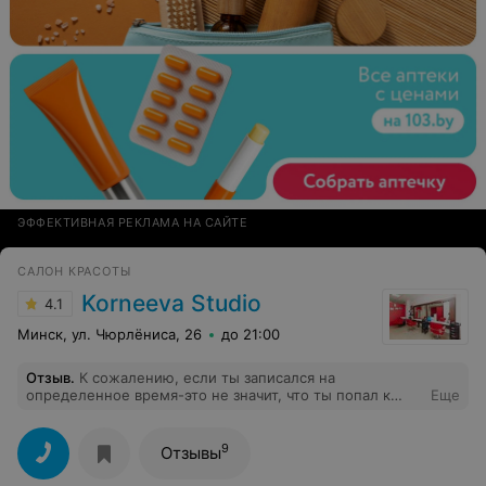
ЭФФЕКТИВНАЯ РЕКЛАМА НА САЙТЕ
САЛОН КРАСОТЫ
Korneeva Studio
4.1
Минск, ул. Чюрлёниса, 26
до 21:00
Отзыв
.
К сожалению, если ты записался на
определенное время-это не значит, что ты попал к
Еще
мастеру. И это в первую очередь неуважение к
клиенту. Причем, предлагают подождать час. И даже в
голову не приходит извиниться перед клиентом за
9
Отзывы
доставленное неудобство.