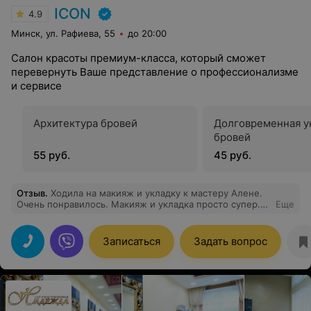
ICON
4.9
Минск, ул. Рафиева, 55
до 20:00
Салон красоты премиум-класса, который сможет
перевернуть Ваше представление о профессионализме
и сервисе
Архитектура бровей
Долговременная у
бровей
55 руб.
45 руб.
Отзыв
.
Ходила на макияж и укладку к мастеру Алене.
Очень понравилось. Макияж и укладка просто супер.
Еще
Алена сделала все в точном соответствии с моими
референсами. Я на свадьбе собрала множество
комплиментов И при этом все очень долго по времени
Записаться
Задать вопрос
держалось Плюс ко всему мастер Алена очень
приятная девушка в общении, с ней два часа за
разговорами вообще пролетели незаметно Поэтому
спасибо Вам большое и отдельное спасибо Алене!
Думаю что еще обязательно вернусь в Ваш салон)