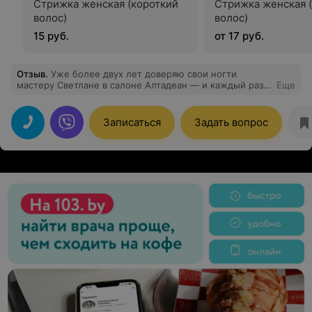
Стрижка женская (короткий
Стрижка женская 
волос)
волос)
15 руб.
от 17 руб.
Отзыв
.
Уже более двух лет доверяю свои ногти
мастеру Светлане в салоне Алтадеан — и каждый раз
Еще
ухожу с идеальным маникюром! Всегда аккуратно,
стойко и невероятно красиво ✨ Светлана —
настоящий профессионал, с золотыми руками и
Записаться
Задать вопрос
вниманием к деталям Рекомендую от всей души! На
этот раз выбрала долговременное покрытие, и
результат превзошёл ожидания: аккуратно, стойко и
невероятно красиво ✨ Светлана — настоящий
профессионал, с золотыми руками и вниманием к
деталям Рекомендую от всей души!