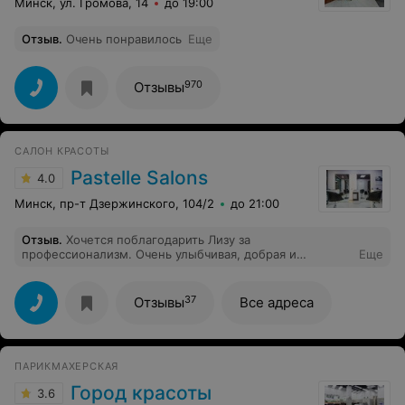
Минск, ул. Громова, 14
до 19:00
Отзыв
.
Очень понравилось
Еще
970
Отзывы
САЛОН КРАСОТЫ
Pastelle Salons
4.0
Минск, пр-т Дзержинского, 104/2
до 21:00
Отзыв
.
Хочется поблагодарить Лизу за
профессионализм. Очень улыбчивая, добрая и
Еще
внимательная. Отличный мастер своего дела, человек,
по-настоящему, влюбленный в свое дело! Стригла
очень бережно. Остался доволен ее работой. Ушел с
37
Отзывы
Все адреса
шикарной стрижкой и великолепным настроением.
Тот редкий случай, когда нет мысли: « Ну, ничего,
отрастет!»
ПАРИКМАХЕРСКАЯ
Город красоты
3.6