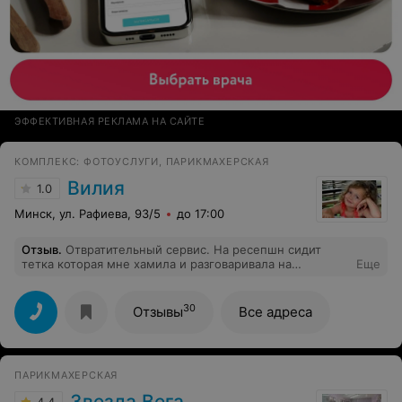
ЭФФЕКТИВНАЯ РЕКЛАМА НА САЙТЕ
КОМПЛЕКС: ФОТОУСЛУГИ, ПАРИКМАХЕРСКАЯ
Вилия
1.0
Минск, ул. Рафиева, 93/5
до 17:00
Отзыв
.
Отвратительный сервис. На ресепшн сидит
тетка которая мне хамила и разговаривала на
Еще
повышенных тонах. Развернулись и ушли. Не
рекомендую.
30
Отзывы
Все адреса
ПАРИКМАХЕРСКАЯ
Звезда Вега
4.4