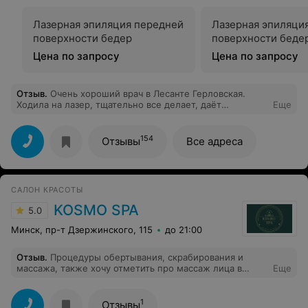
Лазерная эпиляция передней
Лазерная эпиляци
поверхности бедер
поверхности беде
Цена по запросу
Цена по запросу
Отзыв
.
Очень хороший врач в Лесанте Герловская.
Ходила на лазер, тщательно все делает, даёт
Еще
качественную консультацию по процедуре, результату
и уходу. Всем рекомендую!
154
Отзывы
Все адреса
САЛОН КРАСОТЫ
KOSMO SPA
5.0
Минск, пр-т Дзержинского, 115
до 21:00
Отзыв
.
Процедуры обертывания, скрабирования и
массажа, также хочу отметить про массаж лица в
Еще
салоне KOSMO SPA-Любовь с первого посещения!
Потрясающие, расслабляющие сеансы. Атмосфера в
салоне располагает к полному релаксу-приятная
1
Отзывы