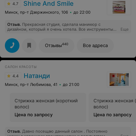
Shine And Smile
4.7
Минск, пр-т Дзержинского, 106
до 22:00
Отзыв
.
Прекрасная студия, сделала маникюр с
дизайном, который я очень хотела. Все инструменты
Еще
были вскрыты при мне, что говорит о соблюдении
всех норм гигиены. Рекомендую всем, кто ищет
качественный маникюр и приятную обстановку!
440
Отзывы
Все адреса
САЛОН КРАСОТЫ
Натанди
4.4
Минск, пр-т Любимова, 41
до 21:00
Стрижка женская (короткий
Стрижка женская 
волос)
волос)
Цена по запросу
Цена по запросу
Отзыв
.
Давно посещаю данный салон . Постоянно
ухожу с хорошими впечатлениями и результатом .
Еще