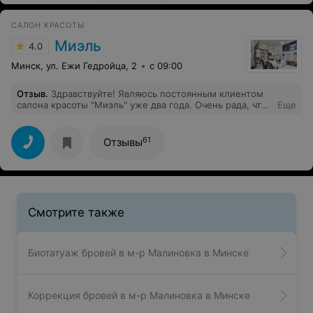
пожелания и сделала все на отлично) очень приятный
администратор да и в целом салон) В общем все
САЛОН КРАСОТЫ
супер! И огромное спасибо!
Миэль
4.0
Минск, ул. Ежи Гедройца, 2
с 09:00
Отзыв
.
Здравствуйте! Являюсь постоянным клиентом
салона красоты "Миэль" уже два года. Очень рада, что
Еще
нашла своих мастеров. Хожу на долговременное
покрытие к Ирине. Делает все очень аккуратно и
быстро. Всегда поможет выбрать цвет лака. Так как в
61
Отзывы
данном салоне палитра очень разнообразная! Советую
всем девушкам, кто хочет красивый маникюр! Цена
того стоит.
Смотрите также
Биотатуаж бровей в м-р Малиновка в Минске
Коррекция бровей в м-р Малиновка в Минске