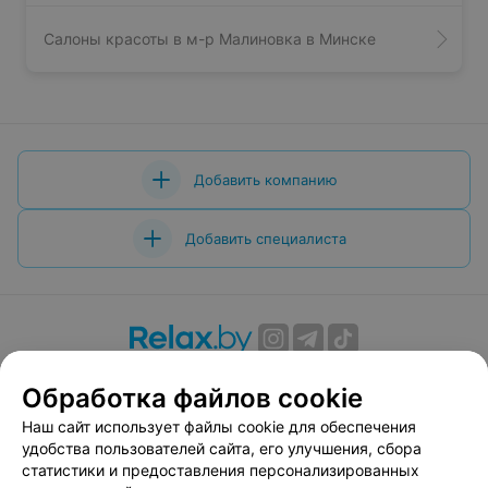
Салоны красоты в м-р Малиновка в Минске
Добавить компанию
Добавить специалиста
О проекте
Новости проекта
Размещение рекламы
Обработка файлов cookie
Вакансии
Публичный договор
Способы оплаты
Наш сайт использует файлы cookie для обеспечения
Публичный договор по использованию сервиса
удобства пользователей сайта, его улучшения, сбора
«Афиша»
статистики и предоставления персонализированных
Пользовательское соглашение