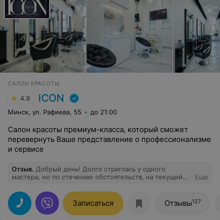
САЛОН КРАСОТЫ
ICON
4.9
Минск, ул. Рафиева, 55
до 21:00
Салон красоты премиум-класса, который сможет
перевернуть Ваше представление о профессионализме
и сервисе
Отзыв
.
Добрый день! Долго стриглась у одного
мастера, но по стечению обстоятельств, на текущий
Еще
момент нужно было его поменять. Салон нашла по
отзывам в интернете, искала недалеко от дома. И что
могу сказать, от души рекомендую!!! Я в полном
127
Записаться
Отзывы
восторге от мастера Татьяны, которая не смотря на
мою специфическую стрижку, поняла с полуслова все