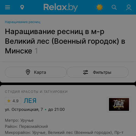
Наращивание ресниц
Наращивание ресниц в м-р
Великий лес (Военный городок) в
Минске
1
Фильтры
Карта
СТУДИЯ КРАСОТЫ И ТАТУИРОВКИ
ЛЕЯ
4.9
ул. Острошицкая, 7
до 21:00
Метро
:
Уручье
Район
:
Первомайский
Микрорайон
:
Уручье
,
Великий лес (Военный городок)
,
Пр-т