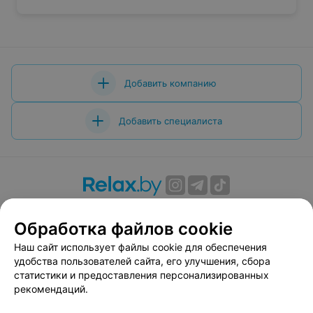
Добавить компанию
Добавить специалиста
О проекте
Новости проекта
Размещение рекламы
Обработка файлов cookie
Вакансии
Публичный договор
Способы оплаты
Публичный договор по использованию сервиса
Наш сайт использует файлы cookie для обеспечения
«Афиша»
удобства пользователей сайта, его улучшения, сбора
статистики и предоставления персонализированных
Пользовательское соглашение
рекомендаций.
Написать в поддержку