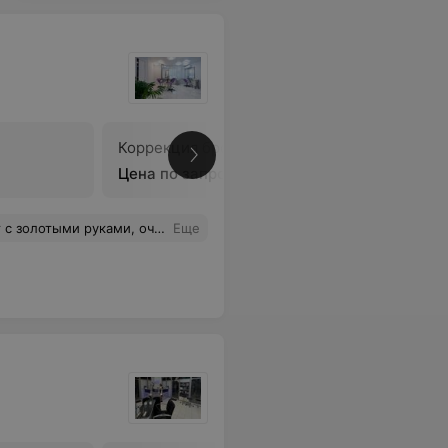
Коррекция бровей
В
Цена по запросу
и, очень довольна результатом
Еще