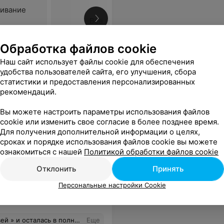
ивание
Все цены
Обработка файлов cookie
лья внимательна к деталям, приятна в общении и создаёт комфортную атмосферу. Обязательно обращусь к ней снова и рекомендую всем, кто ищет качественную работу и индивидуальный подход!
Еще
Наш сайт использует файлы cookie для обеспечения
удобства пользователей сайта, его улучшения, сбора
статистики и предоставления персонализированных
рекомендаций.
Вы можете настроить параметры использования файлов
cookie или изменить свое согласие в более позднее время.
Для получения дополнительной информации о целях,
сроках и порядке использования файлов cookie вы можете
ознакомиться с нашей
Политикой обработки файлов cookie
Отклонить
Принять
ей
Персональные настройки Cookie
Все цены
ая атмосфера и сервис на высшем уровне! Результатом осталась довольна! Ещё раз огромное спасибо!
Еще