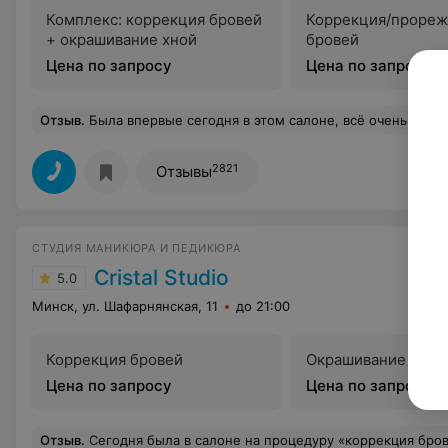
Комплекс: коррекция бровей
Коррекция/прореж
+ окрашивание хной
бровей
Цена по запросу
Цена по запросу
Отзыв
.
Была впервые сегодня в этом салоне, всё очень понравилось: начиная от доброжелательного администратора, вкусного кофе и прекрасного мастера. Хочу выразить слова благодарности мастеру, Натальи Прокопович. Я очень довольна работой Натальи! Она профессионально и аккуратно сделала окрашивание и коррекцию бровей. Результат превзошел все мои ожидания — брови выглядят естественно, подчёркнуты и идеально подходят к моему лицу. Ната
2821
Отзывы
СТУДИЯ МАНИКЮРА И ПЕДИКЮРА
Cristal Studio
5.0
Минск, ул. Шафарнянская, 11
до 21:00
Коррекция бровей
Окрашивание бров
Цена по запросу
Цена по запросу
Отзыв
.
Сегодня была в салоне на процедуру «коррекция бровей » и осталась в полном восторге!мастер- профессионал своего!Сделала все быстро и очень качественно! Не думала , что можно получить такую красоту !кроме этого - вежливость, приятн