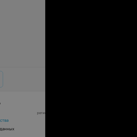
р
© 2026 ООО «Артокс Лаб», УНП 191700409,
регистрирующий орган - Минский горисполком
|
220012, Республика Беларусь, г. Минск,
ства
улица Толбухина, 2, пом. 16 | info@relax.by
 данных