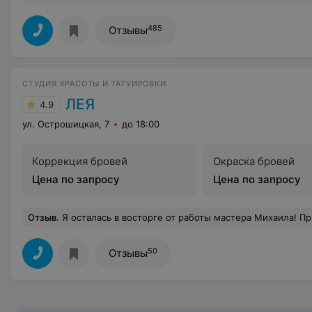
485
Отзывы
СТУДИЯ КРАСОТЫ И ТАТУИРОВКИ
ЛЕЯ
4.9
ул. Острошицкая, 7
до 18:00
Коррекция бровей
Окраска бровей
Цена по запросу
Цена по запросу
Отзыв
.
Я осталась в восторге от работы мастера Михаила! Пришла впервые и с двумя эскизами, чтобы воплотить в одно тату. Действительно професс
50
Отзывы