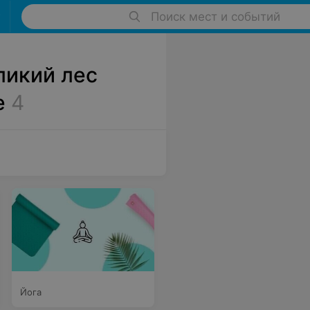
Поиск мест и событий
ликий лес
е
4
Йога