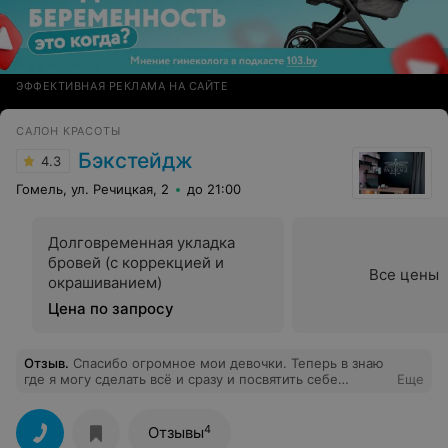
ЭФФЕКТИВНАЯ РЕКЛАМА НА САЙТЕ
САЛОН КРАСОТЫ
Бэкстейдж
4.3
Гомель, ул. Речицкая, 2
до 21:00
Долговременная укладка
бровей (с коррекцией и
Все цены
окрашиванием)
Цена по запросу
Отзыв
.
Спасибо огромное мои девочки. Теперь в знаю
где я могу сделать всё и сразу и посвятить себе
Еще
любимой хоть целый день на красоту. Безумно
довольна! И думаю скоро увидимся.
4
Отзывы