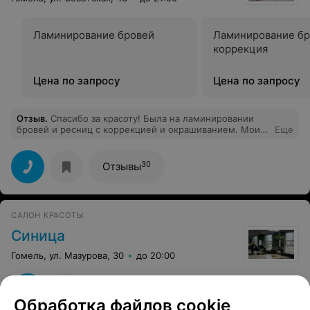
хотите себе испортить праздник и получить безвкусицу
за немалые день - не рекомендую данную
лабораторию стиля Image lab к посещению.
Ламинирование бровей
Ламинирование бр
коррекция
Цена по запросу
Цена по запросу
Отзыв
.
Спасибо за красоту! Была на ламинировании
бровей и ресниц с коррекцией и окрашиванием. Мои
Еще
бровки теперь идеальны.
30
Отзывы
САЛОН КРАСОТЫ
Синица
Гомель, ул. Мазурова, 30
до 20:00
Обработка файлов cookie