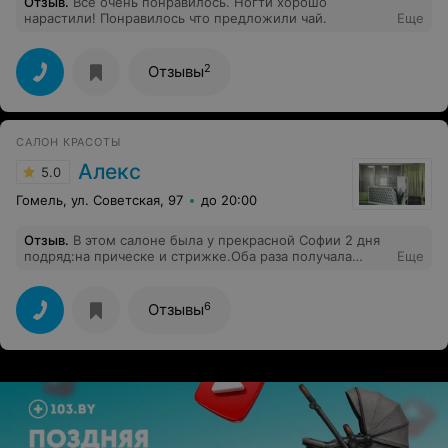
Отзыв
.
Все очень понравилось. Ногти хорошо
нарастили! Понравилось что предложили чай.
Еще
2
Отзывы
САЛОН КРАСОТЫ
Алекс
5.0
Гомель, ул. Советская, 97
до 20:00
Отзыв
.
В этом салоне была у прекрасной Софии 2 дня
подряд:на прическе и стрижке.Оба раза получала
Еще
истинное удовольствие от процедуры, все на высшем
уровне!!!Искренне всем рекомендую услуги Софии!!!
Буду в Гомеле,обязательно зайду в салон Алекс к
6
Отзывы
Софии)))