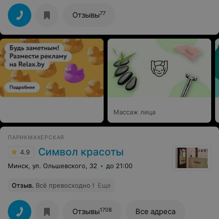
вкусом, а главное так, чтобы обязательно подходило
индивидуально.
77
Отзывы
Массаж лица
ПАРИКМАХЕРСКАЯ
Символ красоты
4.9
Минск, ул. Ольшевского, 32
до 21:00
Отзыв
.
Всё превосходно !
Еще
1708
Отзывы
Все адреса