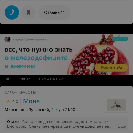
прислушивается к пожеланиям,делает всё аккуратно.
Я очень довольна результатом. К тому же
немаловажным является то,что с мастером приятно
72
Отзывы
побеседовать,время проходит незаметно.
ЭФФЕКТИВНАЯ РЕКЛАМА НА САЙТЕ
САЛОН КРАСОТЫ
Моне
4.0
Минск, пер. Тучинский, 2
до 21:00
Отзыв
.
Уже очень давно посещаю одного мастера -
Викторию. Очень мне нравится и очень довольна ее
Еще
работой, делает все аккуратно, внимательно и со