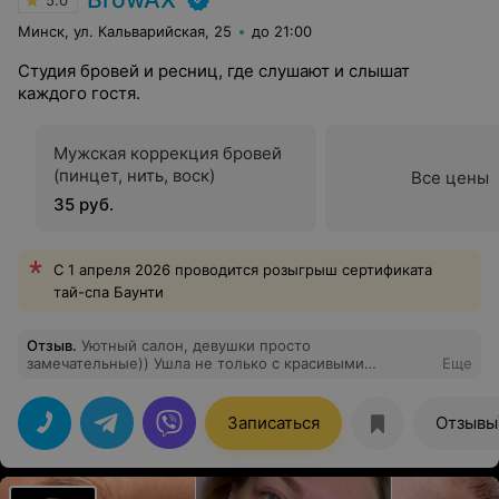
5.0
Минск, ул. Кальварийская, 25
до 21:00
Студия бровей и ресниц, где слушают и слышат
каждого гостя.
Мужская коррекция бровей
(пинцет, нить, воск)
Все цены
35 руб.
С 1 апреля 2026 проводится розыгрыш сертификата
тай-спа Баунти
Отзыв
.
Уютный салон, девушки просто
замечательные)) Ушла не только с красивыми
Еще
бровками, так еще и с настроением на целый день.
Однозначно топ студия!
Записаться
Отзывы