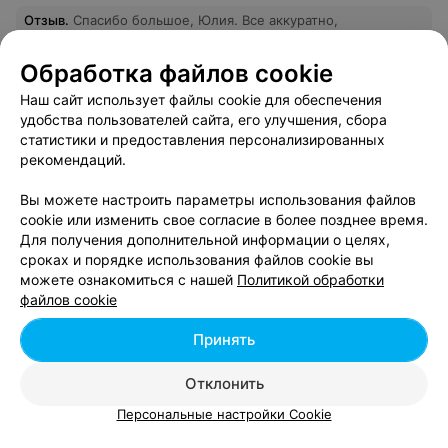
Отзыв
.
Спасибо большое, Юлия. Все аккуратно,
заботливо, а главное - симметрично и красиво))))
Еще
Обработка файлов cookie
2805
Отзывы
Все адреса
Наш сайт использует файлы cookie для обеспечения
удобства пользователей сайта, его улучшения, сбора
статистики и предоставления персонализированных
рекомендаций.
ЦЕНТР ПОДОЛОГИИ И МАНИКЮРА
Студия 56
5.0
Вы можете настроить параметры использования файлов
Минск, ул. Притыцкого, 87
до 21:00
cookie или изменить свое согласие в более позднее время.
Для получения дополнительной информации о целях,
сроках и порядке использования файлов cookie вы
Мужская коррекция бровей
можете ознакомиться с нашей
Политикой обработки
Все цены
Цена по запросу
файлов cookie
Принять
Отзыв
.
Великолепный специалист, и отличный
педикюр!
Еще
Отклонить
Персональные настройки Cookie
2652
Отзывы
Все адреса