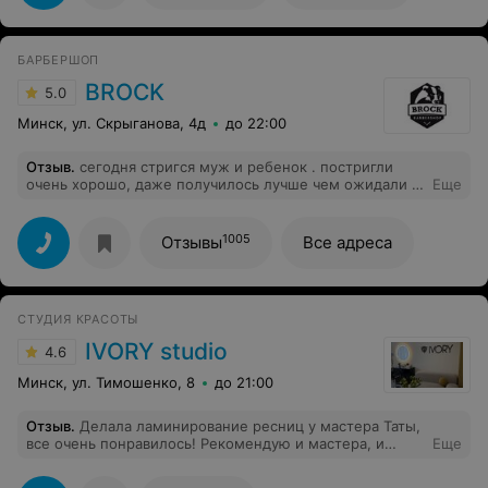
БАРБЕРШОП
BROCK
5.0
Минск, ул. Скрыганова, 4д
до 22:00
Отзыв
.
сегодня стригся муж и ребенок . постригли
очень хорошо, даже получилось лучше чем ожидали .
Еще
общительный и классный парень. и самое главное что
нашел общий язык с ребенком . рекомендую ходить к
нему
1005
Отзывы
Все адреса
СТУДИЯ КРАСОТЫ
IVORY studio
4.6
Минск, ул. Тимошенко, 8
до 21:00
Отзыв
.
Делала ламинирование ресниц у мастера Таты,
все очень понравилось! Рекомендую и мастера, и
Еще
салон - все на высоком уровне!