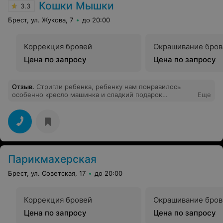
аккуратно и профессионально. Карина всегда
Кошки Мышки
3.3
внимательна к моим потребностям, готова ответить на
мои вопросы и подробно объясняет, что и зачем мы
Брест, ул. Жукова, 7
до 20:00
делаем. Она не только отличный косметолог, но и
очень приятный человек, всегда выслушает, даст совет
и поможет подобрать правильный домашний уход. Я
Коррекция бровей
Окрашивание бров
очень рада, что нашла такого компетентного и
внимательного специалиста! Моя кожа выглядит
Цена по запросу
Цена по запросу
намного лучше, и я уверена, что благодаря
рекомендациям Карины смогу поддерживать её
здоровье и красоту в будущем. Рекомендую всем,кто
Отзыв
.
Стригли ребенка, ребенку нам понравилось
борется с акне!
особенно кресло машинка и сладкий подарок
Еще
ребенку))
Парикмахерская
Брест, ул. Советская, 17
до 20:00
Коррекция бровей
Окрашивание бров
Цена по запросу
Цена по запросу