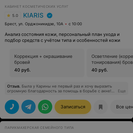
КАБИНЕТ КОСМЕТИЧЕСКИХ УСЛУГ
KIARIS
5.0
Брест, ул. Орджоникидзе, 10А
с 10:00
Анализ состояния кожи, персональный план ухода и
подбор средств с учётом типа и особенностей кожи
Коррекция + окрашивание
Осветление (корре
бровей
тонирования) бро
40 руб.
40 руб.
Отзыв
.
Была у Карины не первый раз и хочу выразить
огромную благодарность за помощь в борьбе с акне!
Еще
После нескольких лет мучений и безуспешных
попыток, я наконец-то вижу реальный результат. Кожа
стала заметно чище, воспаления ушли, а самое
Записаться
Все це
главное - я чувствую себя увереннее. Карина -
настоящий профессионал своего дела, внимательная и
знающая, обладает глубокими знаниями в области
дерматологии и косметологии, постоянно их
ПАРИКМАХЕРСКАЯ СЕМЕЙНОГО ТИПА
развивает. Все процедуры проводились очень