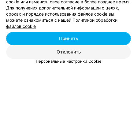
cookie или изменить свое согласие в более позднее время.
Моделирование и окраска бровей гель-краской
от 20 руб.
Для получения дополнительной информации о целях,
Elan
сроках и порядке использования файлов cookie вы
Моделирование и покраска бровей хной
от 20 руб.
можете ознакомиться с нашей
Политикой обработки
Окрашивание бровей хной
от 15 руб.
файлов cookie
Окрашивание бровей/ресниц
от 9 руб.
Укладка волос + моделирование бровей
от 60 руб.
Принять
Отклонить
Персональные настройки Cookie
Добавить компанию
Добавить специалиста
О проекте
Новости проекта
Размещение рекламы
Вакансии
Публичный договор
Способы оплаты