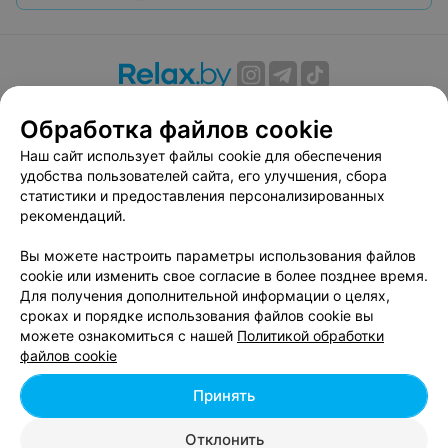
О проекте
Новости проекта
Размещение рекламы
Обработка файлов cookie
Вакансии
Публичный договор
Способы оплаты
Наш сайт использует файлы cookie для обеспечения
Публичный договор по использованию сервиса
удобства пользователей сайта, его улучшения, сбора
«Афиша»
статистики и предоставления персонализированных
Пользовательское соглашение
рекомендаций.
Написать в поддержку
Вы можете настроить параметры использования файлов
Связаться по вопросам сотрудничества
cookie или изменить свое согласие в более позднее время.
Написать руководителю relax.by
Для получения дополнительной информации о целях,
сроках и порядке использования файлов cookie вы
Персональные настройки cookie
можете ознакомиться с нашей
Политикой обработки
Обработка персональных данных
файлов cookie
Принять
© 2026 ООО «Артокс Лаб», УНП 191700409, регистрирующий орган -
Отклонить
Минский горисполком
| 220012, Республика Беларусь, г. Минск,