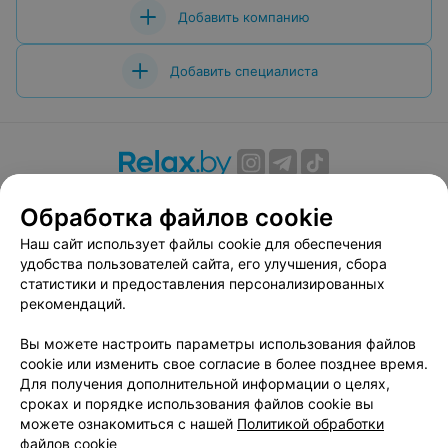
Добавить компанию
Добавить специалиста
О проекте
Новости проекта
Размещение рекламы
Обработка файлов cookie
Вакансии
Публичный договор
Способы оплаты
Наш сайт использует файлы cookie для обеспечения
Публичный договор по использованию сервиса
удобства пользователей сайта, его улучшения, сбора
«Афиша»
статистики и предоставления персонализированных
Пользовательское соглашение
рекомендаций.
Написать в поддержку
Вы можете настроить параметры использования файлов
Связаться по вопросам сотрудничества
cookie или изменить свое согласие в более позднее время.
Написать руководителю relax.by
Для получения дополнительной информации о целях,
сроках и порядке использования файлов cookie вы
Персональные настройки cookie
можете ознакомиться с нашей
Политикой обработки
Обработка персональных данных
файлов cookie