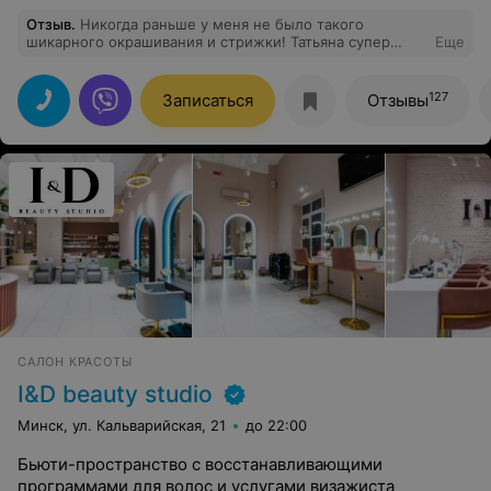
Отзыв
.
Никогда раньше у меня не было такого
шикарного окрашивания и стрижки! Татьяна супер
Еще
профессионал. Правда сложно записаться. Стояла в
листе ожидания на сложное окрашивание, но хотела
именно к ней. Это стоило того!!!! Восторг! Девочки
127
Записаться
Отзывы
администраторы тоже респект, подхватили из листа ,
все здорово организовали. Салон стильный, красивый!
Довольна ооочень!!!
САЛОН КРАСОТЫ
I&D beauty studio
Минск, ул. Кальварийская, 21
до 22:00
Бьюти-пространство с восстанавливающими
программами для волос и услугами визажиста