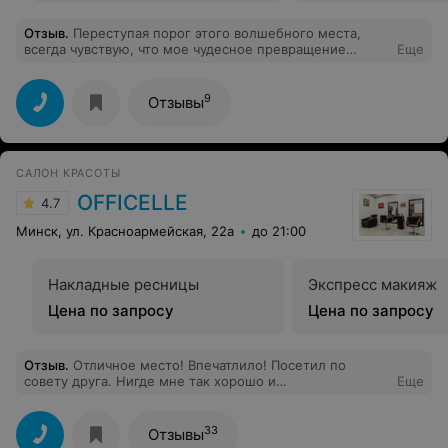
Отзыв
.
Переступая порог этого волшебного места,
всегда чувствую, что мое чудесное превращение
Еще
неминуемо..:-) Волосы густые и длинные, но любая из
фей ( посчастливилось попасть к многим) легко и
быстро с незатейливым использованием утюжка
9
Отзывы
превращала меня в принцессу..локоны струились,
копна волос нежно обрамляла лицо и ниспадала на
плечи.. Любимый мужчина всегда в восторге от
увиденного.. Ловлю восхищенные взгляды
САЛОН КРАСОТЫ
окружающих где бы ни была.. Спасибо, милые
девушки, за ваш кропотливый труд и за хорошее
OFFICELLE
4.7
настроение, которое вы дарите своим посетителям!
Минск, ул. Красноармейская, 22а
до 21:00
Накладные ресницы
Экспресс макияж
Цена по запросу
Цена по запросу
Отзыв
.
Отличное место! Впечатлило! Посетил по
совету друга. Нигде мне так хорошо и
Еще
профессионально не могли сделать стрижку
"площадка". Спасибо мастеру Людмиле.
33
Отзывы