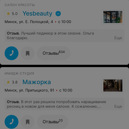
САЛОН КРАСОТЫ
Yesbeauty
5.0
Минск, ул. Е. Полоцкой, 4
с 10:00
Отзыв
.
Лучший педикюр в этом сезоне. Ольга
благодарю.
Еще
834
Отзывы
ИМИДЖ-СТУДИЯ
Мажорка
3.8
Минск, ул. Притыцкого, 91
с 10:00
Отзыв
.
В этот раз решила попробовать наращивание
ресниц в новом для меня салоне. К сожалению,
Еще
впечатления остались негативные. Пришла заранее,
провела в ожидании около 15 минут. Но ни чай, ни
кофе мне не предложили. С местом для верхней
20
Отзывы
одежды тоже пришлось разбираться самостоятельно.