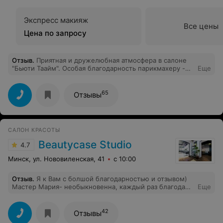
Экспресс макияж
Все цены
Цена по запросу
Отзыв
.
Приятная и дружелюбная атмосфера в салоне
"Бьюти Таайм". Особая благодарность парикмахеру -
Еще
стилисту Дарье. Очень аккуратная и ответственная
девушка. Осталась довольна стрижкой на короткий
волос та также последующей укладкой. Вышла от
65
Отзывы
мастера красавицей, давно не получала столько
удовольствия от посещения салона!
САЛОН КРАСОТЫ
Beautycase Studio
4.7
Минск, ул. Нововиленская, 41
с 10:00
Отзыв
.
Я к Вам с болшой благодарностью и отзывом)
Мастер Мария- необыкновенна, каждый раз благодаря
Еще
своему таланту наполняет меня чувством прекрасного!
А еще это прекрасное можно не только в зеркале
увидеть и оценить, но и потрогать, пощупать и
42
Отзывы
всячески ощутить на своих волосах!) Спасибо за ту