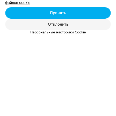
файлов cookie
Возрастной макияж в Минске
Принять
Детский макияж в Минске
Отклонить
Персональные настройки Cookie
Экспресс-макияж - цена в Минске
Макияж экспресс
от 35 руб.
Экспресс - макияж
от 50 руб.
Экспресс визаж
от 35 руб.
Экспресс макияж
от 35 руб.
Экспресс-макияж
от 25 руб.
Экспресс-макияж (тон+губы)
от 40 руб.