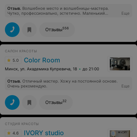
Отзыв
.
Волшебное место и волшебницы-мастера.
Чутко, профессионально, эстетично. Маленький
Еще
островок уюта и заботы в большом городе. Спасибо
Екатерине за великолепный результат
556
Отзывы
САЛОН КРАСОТЫ
Color Room
5.0
Минск, ул. Академика Купревича, 18
до 21:00
Отзыв
.
Отличный мастер. Хожу на постоянной основе.
Очень рекомендую.
Еще
32
Отзывы
СТУДИЯ КРАСОТЫ
IVORY studio
4.6