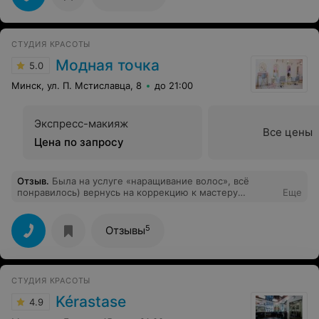
Надежду и данный салон красоты! :)
СТУДИЯ КРАСОТЫ
Модная точка
5.0
Минск, ул. П. Мстиславца, 8
до 21:00
Экспресс-макияж
Все цены
Цена по запросу
Отзыв
.
Была на услуге «наращивание волос», всё
понравилось) вернусь на коррекцию к мастеру
Еще
Татьяне. Очень модный салон, приятное
обслуживание, вкусный кофе
5
Отзывы
СТУДИЯ КРАСОТЫ
Kérastase
4.9