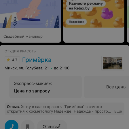
Свадебный маникюр
СТУДИЯ КРАСОТЫ
Гримёрка
4.7
Минск, ул. Голубева, 21
до 21:00
Экспресс-макияж
Все цены
Цена по запросу
Отзыв
.
Хожу в салон красоты "Гримёрка" с самого
открытия к косметологу Надежде. Надежда - просто
Еще
волшебный мастер - профессионал своего дела,
делает все очень аккуратно, проговаривает и
объясняет что для чего и так далее. Влюблена в
11
Отзывы