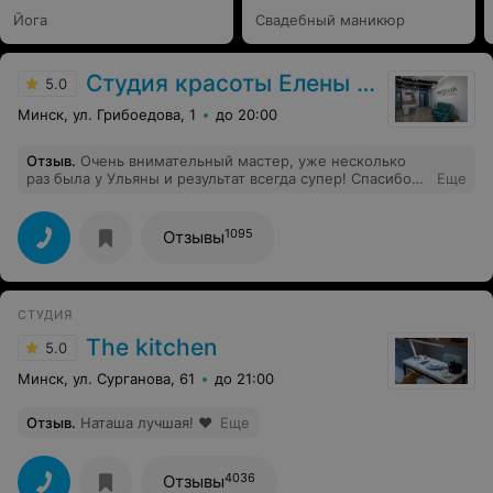
Йога
Свадебный маникюр
Студия красоты Елены Езерской
5.0
Минск, ул. Грибоедова, 1
до 20:00
Отзыв
.
Очень внимательный мастер, уже несколько
раз была у Ульяны и результат всегда супер! Спасибо
Еще
☺️
1095
Отзывы
СТУДИЯ
The kitchen
5.0
Минск, ул. Сурганова, 61
до 21:00
Отзыв
.
Наташа лучшая! ♥️
Еще
4036
Отзывы