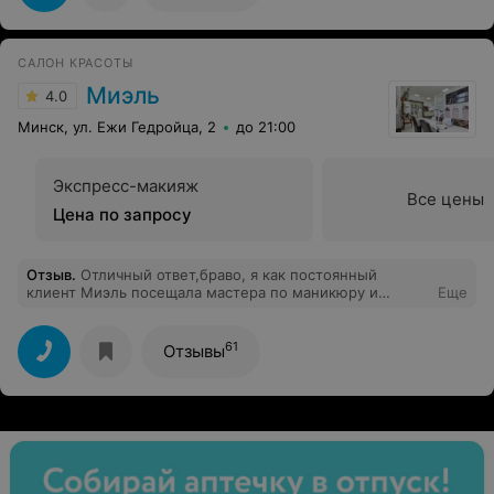
САЛОН КРАСОТЫ
Миэль
4.0
Минск, ул. Ежи Гедройца, 2
до 21:00
Экспресс-макияж
Все цены
Цена по запросу
Отзыв
.
Отличный ответ,браво, я как постоянный
клиент Миэль посещала мастера по маникюру и
Еще
педикюру,Юлию,великолепного мастера, и
Армине,превосходного парикмахера, обязательно
навещу новый салон.
61
Отзывы