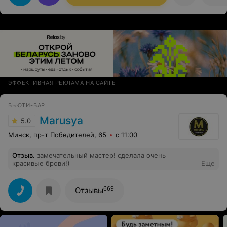
оооочень приветливую атмосферу, благодаря
администраторам!Всем спасибо!
ЭФФЕКТИВНАЯ РЕКЛАМА НА САЙТЕ
БЬЮТИ-БАР
Marusya
5.0
Минск, пр-т Победителей, 65
с 11:00
Отзыв
.
замечательный мастер! сделала очень
красивые брови!)
Еще
669
Отзывы