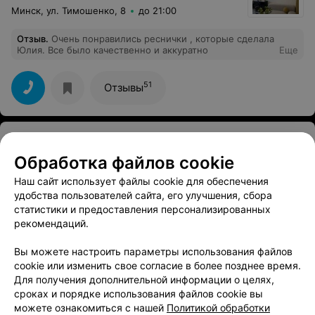
Минск, ул. Тимошенко, 8
до 21:00
Отзыв
.
Очень понравились реснички , которые сделала
Юлия. Все было качественно и аккуратно
Еще
51
Отзывы
Показать последние 20
Обработка файлов cookie
1
2
Наш сайт использует файлы cookie для обеспечения
удобства пользователей сайта, его улучшения, сбора
статистики и предоставления персонализированных
рекомендаций.
Вам будет интересно
Вы можете настроить параметры использования файлов
cookie или изменить свое согласие в более позднее время.
Макияж глаз в Минске
Для получения дополнительной информации о целях,
сроках и порядке использования файлов cookie вы
можете ознакомиться с нашей
Политикой обработки