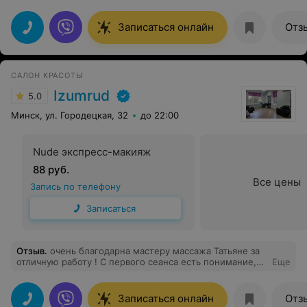
волосы как всегда шикарные
Записаться онлайн
Отз
САЛОН КРАСОТЫ
Izumrud
5.0
Минск, ул. Городецкая, 32
до 22:00
Nude экспресс-макияж
88 руб.
Все цены
Запись по телефону
Записаться
Отзыв
.
очень благодарна мастеру массажа Татьяне за
отличную работу ! С первого сеанса есть понимание,
Еще
что попала в надежные руки профи! Плюс
ненавязчивая коммуникация, что важно когда
необходимо расслабиться!Все очень комфортно!Шчыра
Записаться онлайн
Отз
дзякуй Татьяне!И еще ! С порога попадаешь в в