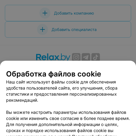
Добавить компанию
Добавить специалиста
О проекте
Новости проекта
Размещение рекламы
Обработка файлов cookie
Вакансии
Публичный договор
Способы оплаты
Наш сайт использует файлы cookie для обеспечения
Публичный договор по использованию сервиса
удобства пользователей сайта, его улучшения, сбора
«Афиша»
статистики и предоставления персонализированных
Пользовательское соглашение
рекомендаций.
Написать в поддержку
Вы можете настроить параметры использования файлов
Связаться по вопросам сотрудничества
cookie или изменить свое согласие в более позднее время.
Написать руководителю relax.by
Для получения дополнительной информации о целях,
сроках и порядке использования файлов cookie вы
Персональные настройки cookie