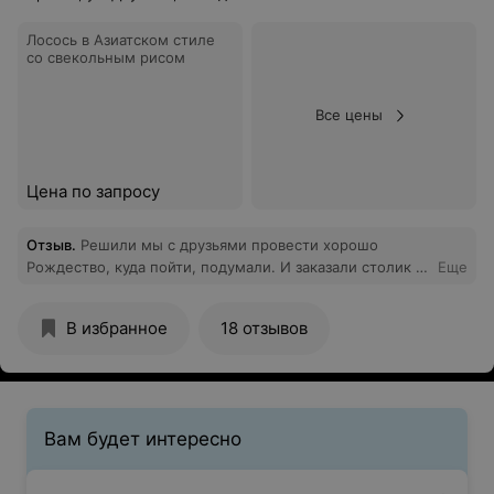
Лосось в Азиатском стиле
со свекольным рисом
Все цены
Цена по запросу
Отзыв
.
Решили мы с друзьями провести хорошо
Рождество, куда пойти, подумали. И заказали столик в
Еще
"срц" Фабрика, ПОШЛИ. Кажется начиналось все
хорошо , охранник очень внимательно оценил всех и
В избранное
18 отзывов
конечно содержимое каждой сумки, похвально.Столик
- накрыт в принципе нормально и холодные закузки
оказались съедобны, пока дело недошло до
горячего........Никогда незаказывайте на "срц" картошку
дольками, если вы только не гурман сладкой
Вам будет интересно
перемороженной и пахнущей какими то
медикаментами., дальше были "вкусные" ребра тоже
сладкие с каким то странным запахом.Кушать просто