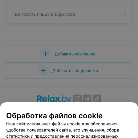
Где поесть пиццу в Борисове
Добавить компанию
Добавить специалиста
О проекте
Новости проекта
Размещение рекламы
Обработка файлов cookie
Вакансии
Публичный договор
Способы оплаты
Наш сайт использует файлы cookie для обеспечения
Публичный договор по использованию сервиса
удобства пользователей сайта, его улучшения, сбора
«Афиша»
статистики и предоставления персонализированных