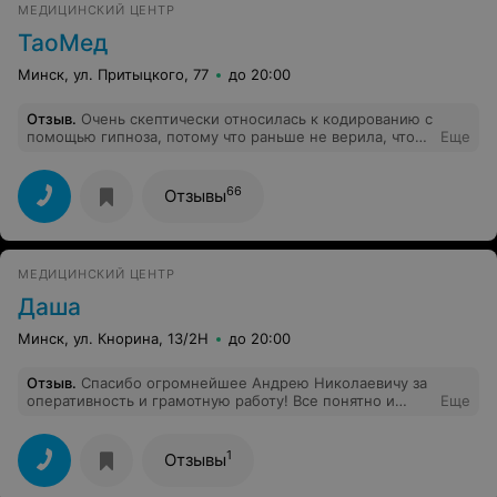
МЕДИЦИНСКИЙ ЦЕНТР
месте, куда люди приходят в страшном
психологическом состоянии. Наркология - это всегда
ТаоМед
не только страшно, но еще и стыдно. Состояние после
визита стало ухудшаться, сил к другому врачу идти нет.
Минск, ул. Притыцкого, 77
до 20:00
Я сильно жалею, что просто не встала и не ушла.
Отзыв
.
Очень скептически относилась к кодированию с
помощью гипноза, потому что раньше не верила, что
Еще
такое действительно может помочь. Но!!! Я решила
попробовать, и я уже полгода не пью алкоголь. До сих
пор не верится, что у меня получилось. Спасибо
66
Отзывы
Таомед за помощь, рада, что я могу жить спокойно
МЕДИЦИНСКИЙ ЦЕНТР
Даша
Минск, ул. Кнорина, 13/2Н
до 20:00
Отзыв
.
Спасибо огромнейшее Андрею Николаевичу за
оперативность и грамотную работу! Все понятно и
Еще
доходчиво разъяснил, провел все необходимые
обследования и расположил к себе пациента! Мы
остались довольны) Очень быстро и оперативно. В
1
Отзывы
районе 10 вечера даже не надеялись кого-то найти, но
Андрей Николаевич согласился к нам приехать в