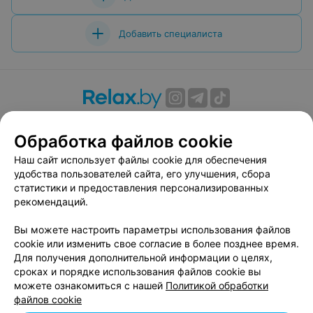
Добавить специалиста
О проекте
Новости проекта
Размещение рекламы
Обработка файлов cookie
Вакансии
Публичный договор
Способы оплаты
Публичный договор по использованию сервиса
Наш сайт использует файлы cookie для обеспечения
«Афиша»
удобства пользователей сайта, его улучшения, сбора
статистики и предоставления персонализированных
Пользовательское соглашение
рекомендаций.
Написать в поддержку
Вы можете настроить параметры использования файлов
Связаться по вопросам сотрудничества
cookie или изменить свое согласие в более позднее время.
Написать руководителю relax.by
Для получения дополнительной информации о целях,
Персональные настройки cookie
сроках и порядке использования файлов cookie вы
можете ознакомиться с нашей
Политикой обработки
Обработка персональных данных
файлов cookie