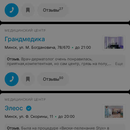
27
Отзывы
МЕДИЦИНСКИЙ ЦЕНТР
Грандмедика
Минск, ул. М. Богдановича, 78/670
до 21:00
Отзыв
.
Врач-дерматолог очень понравилась,
приятная,компетентная, но сам центр, грязь на полу,
Еще
вообщем если бы мне нужно было какое то
вмешательство, даже гинеколог, то я бы ни за что не
пошла.
50
Отзывы
МЕДИЦИНСКИЙ ЦЕНТР
Элеос
Минск, ул. Ф. Скорины, 11
до 20:00
Отзыв
.
Была на процедуре «Виски-пеленание Styx» в