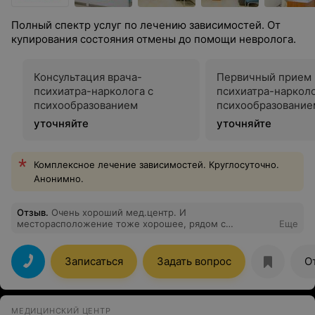
Полный спектр услуг по лечению зависимостей. От
купирования состояния отмены до помощи невролога.
Консультация врача-
Первичный прием 
психиатра-нарколога с
психиатра-нарколо
психообразованием
психообразование
уточняйте
уточняйте
Комплексное лечение зависимостей. Круглосуточно.
Анонимно.
Отзыв
.
Очень хороший мед.центр. И
месторасположение тоже хорошее, рядом с
Еще
Лошицким парком. Прокапаться здесь - не самое
плохое занятие. А вообще лучше не пить.
Записаться
Задать вопрос
О
МЕДИЦИНСКИЙ ЦЕНТР