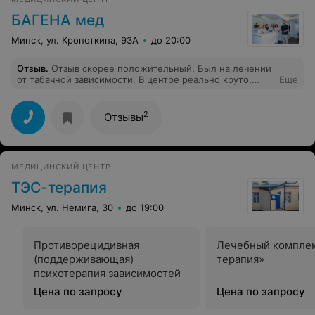
БАГЕНА мед
Минск, ул. Кропоткина, 93А
до 20:00
Отзыв
.
Отзыв скорее положительный. Был на лечении
от табачной зависимости. В центре реально круто,
Еще
море всякий процедур, необыкновенная обстановка -
роботы, и прочее. Но меня не посадили на процедуру
в самолёте, хотя эта censored по описанию на сайте
2
Отзывы
входит в услугу. Я не курю, но всё-таки если данная
услуга заявлена ее надо проводить. С ув. Александр.
МЕДИЦИНСКИЙ ЦЕНТР
ТЭС-терапия
Минск, ул. Немига, 30
до 19:00
Противорецидивная
Лечебный комплек
(поддерживающая)
терапия»
психотерапия зависимостей
Цена по запросу
Цена по запросу