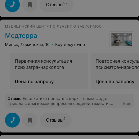
доброжелательная.
97
Отзывы
МЕДИЦИНСКИЙ ЦЕНТР ПО ЛЕЧЕНИЮ ЗАВИСИМОСТЕЙ
Медтерра
Минск, Ложинская, 16
Круглосуточно
Первичная консультация
Повторная консул
психиатра-нарколога
психиатра-наркол
Цена по запросу
Цена по запросу
Отзыв
.
Если хотите попасть в цирк, то вам сюда.
Пришла с диагнозом депрессия средней тяжести,
Еще
состояние было очень плохое и мне нужна была
помощь. В смс мне прислали ФИО одного врача, по
факту принимал совсем другой, - Станислав
4
Отзывы
Сергеевич. Весь прием он тупо шутил и смеялся над
своими шутками. С учетом моего диагноза, это было
максимально жестоко. Врач лично признался, что
людей он не любит. Вопрос: зачем держите его в том