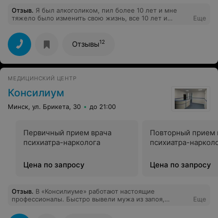
Отзыв
.
Я был алкоголиком, пил более 10 лет и мне
тяжело было изменить свою жизнь, все 10 лет и
Еще
пьянки каждый день. Я не верил в себя, вы поверили в
меня и мне этого хватило. Спасибо за поддержку, за то
что нe оставляете людей после лечения. Я увидел
12
Отзывы
новый мир и вcё благодаря вам. Искренне вам
благодарен.
МЕДИЦИНСКИЙ ЦЕНТР
Консилиум
Минск, ул. Брикета, 30
до 21:00
Первичный прием врача
Повторный прием 
психиатра-нарколога
психиатра-наркол
Цена по запросу
Цена по запросу
Отзыв
.
В «Консилиуме» работают настоящие
профессионалы. Быстро вывели мужа из запоя,
Еще
подробно объяснили дальнейший план лечения и
восстановления. Атмосфера спокойная и