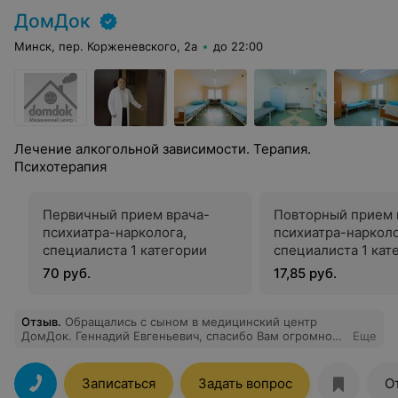
ДомДок
Минск, пер. Корженевского, 2а
до 22:00
Лечение алкогольной зависимости. Терапия.
Психотерапия
Первичный прием врача-
Повторный прием 
психиатра-нарколога,
психиатра-нарколо
специалиста 1 категории
специалиста 1 кат
70 руб.
17,85 руб.
Отзыв
.
Обращались с сыном в медицинский центр
ДомДок. Геннадий Евгеньевич, спасибо Вам огромное
Еще
за профессионализм! Геннадий Евгеньевич - отличный
специалист и замечательный человек.
Записаться
Задать вопрос
О