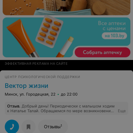
ЭФФЕКТИВНАЯ РЕКЛАМА НА САЙТЕ
ЦЕНТР ПСИХОЛОГИЧЕСКОЙ ПОДДЕРЖКИ
Вектор жизни
Минск, ул. Городецкая, 22
до 22:00
Отзыв
.
Добрый день! Периодически с малышом ходим
к Наталье Талай. Обращаемся по мере возникновения
Еще
вопросов на протяжении нескольких месяцев. Хочется
отметить положительные изменения в порядке
проведения занятий: тематическая подготовка,
1
Отзывы
интересные материалы для малышей, проведение