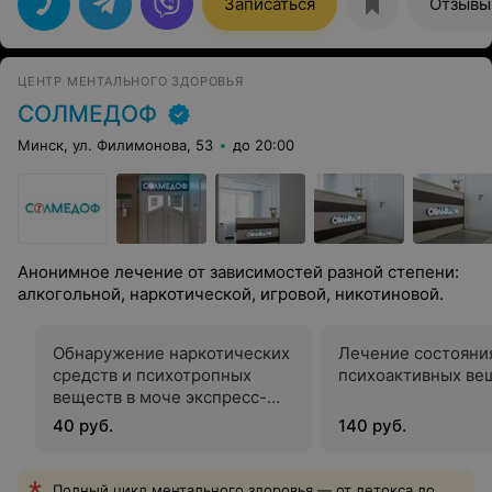
Записаться
Отзывы
ЦЕНТР МЕНТАЛЬНОГО ЗДОРОВЬЯ
СОЛМЕДОФ
Минск, ул. Филимонова, 53
до 20:00
Анонимное лечение от зависимостей разной степени:
алкогольной, наркотической, игровой, никотиновой.
Обнаружение наркотических
Лечение состояни
средств и психотропных
психоактивных ве
веществ в моче экспресс-
методом
40 руб.
140 руб.
Полный цикл ментального здоровья — от детокса до