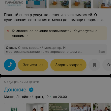
Полный спектр услуг по лечению зависимостей. От
купирования состояния отмены до помощи невролога.
Комплексное лечение зависимостей. Круглосуточно.
Анонимно.
Отзыв
.
Очень хороший мед.центр. И
месторасположение тоже хорошее, рядом с
Еще
Лошицким парком. Прокапаться здесь - не самое
плохое занятие. А вообще лучше не пить.
Записаться
Задать вопрос
О
МЕДИЦИНСКИЙ ЦЕНТР
Донские
Минск, Логойский тракт, 10
до 20:00