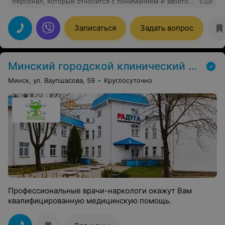
персонал, который относится с пониманием и заботой
Еще
а не с осуждением. (Есть с кем сравнивать.)
Рекомендую. За помощью только сюда!
Записаться
Задать вопрос
Минский городской клинический наркологический центр (МГКНЦ)
Минск, ул. Ваупшасова, 59
Круглосуточно
Профессиональные врачи-наркологи окажут Вам
квалифицированную медицинскую помощь.