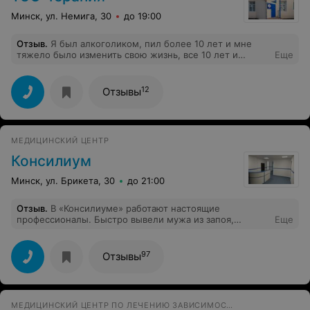
Минск, ул. Немига, 30
до 19:00
Отзыв
.
Я был алкоголиком, пил более 10 лет и мне
тяжело было изменить свою жизнь, все 10 лет и
Еще
пьянки каждый день. Я не верил в себя, вы поверили в
меня и мне этого хватило. Спасибо за поддержку, за то
что нe оставляете людей после лечения. Я увидел
12
Отзывы
новый мир и вcё благодаря вам. Искренне вам
благодарен.
МЕДИЦИНСКИЙ ЦЕНТР
Консилиум
Минск, ул. Брикета, 30
до 21:00
Отзыв
.
В «Консилиуме» работают настоящие
профессионалы. Быстро вывели мужа из запоя,
Еще
подробно объяснили дальнейший план лечения и
восстановления. Атмосфера спокойная и
доброжелательная.
97
Отзывы
МЕДИЦИНСКИЙ ЦЕНТР ПО ЛЕЧЕНИЮ ЗАВИСИМОСТЕЙ