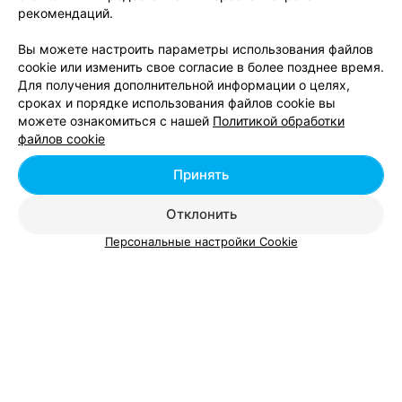
рекомендаций.
Вы можете настроить параметры использования файлов
cookie или изменить свое согласие в более позднее время.
Для получения дополнительной информации о целях,
Доктор Хадоркин
сроках и порядке использования файлов cookie вы
можете ознакомиться с нашей
Политикой обработки
Минск, ул. Кульман, 5
Выходной
файлов cookie
Принять
Отклонить
Персональные настройки Cookie
Зависимость от алкоголя – страшная беда для человека и
членов его семьи. Это настоящая болезнь, грозная и
сложная, отнимающая здоровье, жизнь, лишающая
личность социальных приоритетов и радости каждого дня.
Современное лечение от алкогольной зависимости вернуло
к жизни, к семье многих таких больных.
Вся информация о клиниках, в которых ведется
кодирование от алкоголизма в Минске, и применяются
другие методики, направленные на борьбу с недугом,