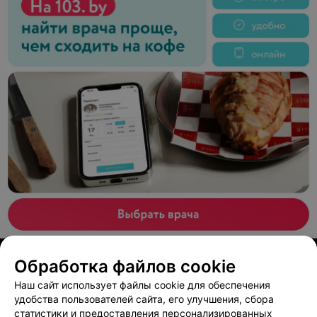
ЭФФЕКТИВНАЯ РЕКЛАМА НА САЙТЕ
Обработка файлов cookie
Медицинский центр доктора Копытова
Наш сайт использует файлы cookie для обеспечения
удобства пользователей сайта, его улучшения, сбора
Минск, ул. Якуба Коласа, 37
до 18:00
статистики и предоставления персонализированных