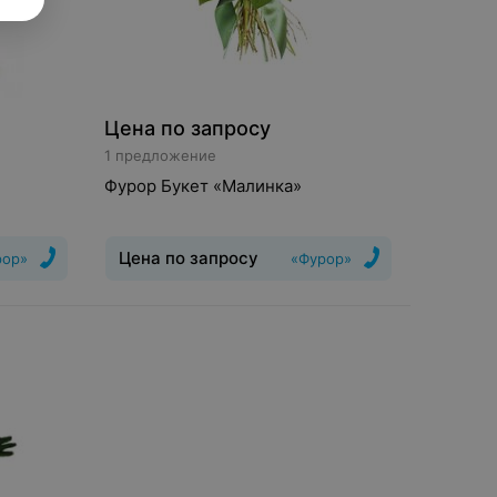
Цена по запросу
1 предложение
Фурор Букет «Малинка»
Цена по запросу
рор»
«Фурор»
,
Букет
:
Классический, Свадебный,
ния
:
Экзотический
Цветы и растения
:
Зелень, Орхидея, Цимбидиум, Роза