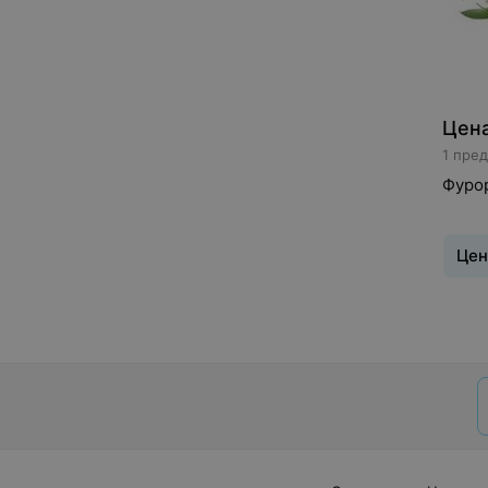
Цена
1 пре
Фурор
Цен
Букет
:
Орхид