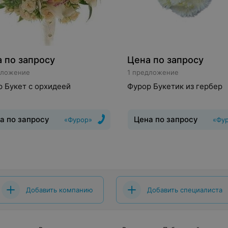
 по запросу
Цена по запросу
дложение
1 предложение
 Букет с орхидеей
Фурор Букетик из гербер
а по запросу
Цена по запросу
«Фурор»
«Фу
Свадебный
Цветы и растения
:
Букет
:
Монобукет, Классичес
ея, Роза
Свадебный
Цветы и растени
Гербера
Добавить компанию
Добавить специалиста