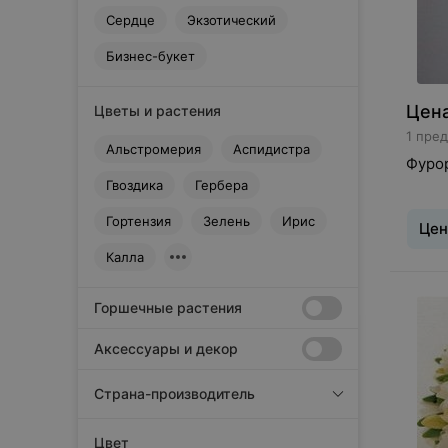
Сердце
Экзотический
Бизнес-букет
Цена
Цветы и растения
1 пре
Альстромерия
Аспидистра
Фуро
Гвоздика
Гербера
Гортензия
Зелень
Ирис
Цен
Калла
Букет
:
Класс
Горшечные растения
Альст
Зелень
Аксессуары и декор
Страна-производитель
Цвет