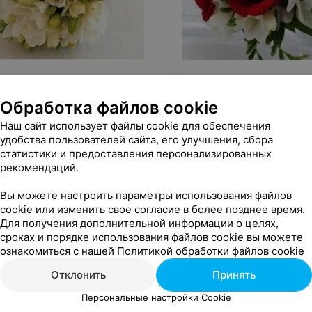
 по запросу
Цена по запросу
дложение
1 предложение
Обработка файлов cookie
 Букет из фрезий
Фурор Букетик из роз и ф
Наш сайт использует файлы cookie для обеспечения
удобства пользователей сайта, его улучшения, сбора
статистики и предоставления персонализированных
а по запросу
Цена по запросу
«Фурор»
«Фу
рекомендаций.
Вы можете настроить параметры использования файлов
Свадебный, Классический,
Букет
:
Свадебный,
cookie или изменить свое согласие в более позднее время.
укет
Цветы и растения
:
Классический
Цветы и расте
Для получения дополнительной информации о целях,
я
Роза, Фрезия
сроках и порядке использования файлов cookie вы можете
ознакомиться с нашей
Политикой обработки файлов cookie
Отклонить
Принять
Персональные настройки Cookie