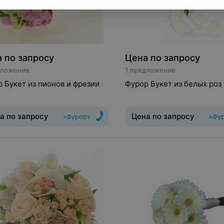
 по запросу
Цена по запросу
дложение
1 предложение
 Букет из пионов и фрезии
Фурор Букет из белых роз
а по запросу
Цена по запросу
«Фурор»
«Фу
Классический,
Букет
:
Свадебный, Монобукет
бный
Цветы и растения
:
Пион,
Классический
Цветы и расте
я
Рускус, Роза