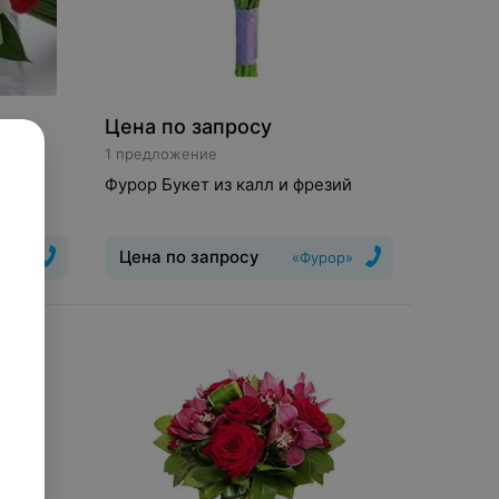
Цена по запросу
1 предложение
резий
Фурор Букет из калл и фрезий
Цена по запросу
рор»
«Фурор»
Букет
:
Классический,
ния
:
Свадебный
Цветы и растения
:
Калла,
Фрезия