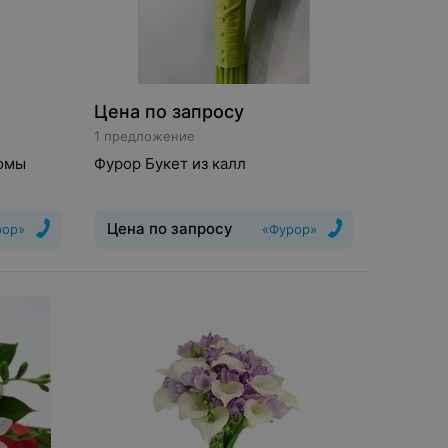
Цена по запросу
1 предложение
томы
Фурор Букет из калл
Цена по запросу
рор»
«Фурор»
Букет
:
Классический,
я
:
Калла,
Свадебный
Цветы и растения
:
Калла