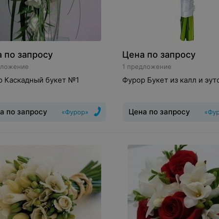
 по запросу
Цена по запросу
дложение
1 предложение
р Каскадный букет №1
Фурор Букет из калл и эу
а по запросу
Цена по запросу
«Фурор»
«Фу
Свадебный,
Букет
:
Классический,
ический
Цветы и растения
:
Свадебный
Цветы и растени
ромерия, Рускус, Эустома,
Эустома
, Роза, Фрезия