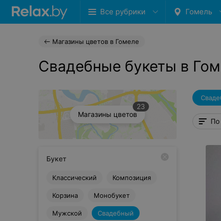
Все рубрики
Гомель
Магазины цветов в Гомеле
Свадебные букеты в Го
Сваде
23
Магазины цветов
По
Букет
Классический
Композиция
Корзина
Монобукет
Мужской
Свадебный