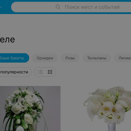
Поиск мест и событий
меле
бные букеты
Орхидеи
Розы
Тюльпаны
Лилии
 популярности