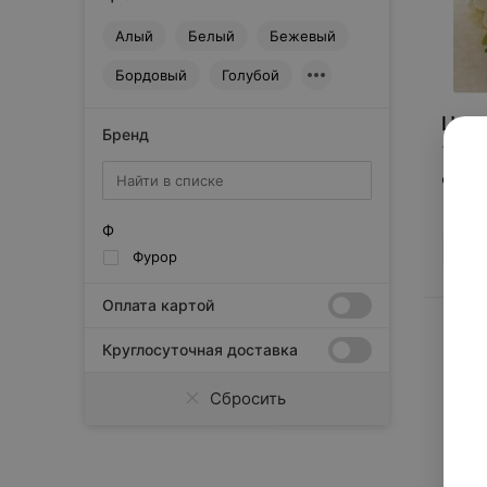
Алый
Белый
Бежевый
Бордовый
Голубой
Цена
Бренд
1 пре
Фурор
Ф
Цен
Фурор
Оплата картой
Букет
:
Моноб
Круглосуточная доставка
Фрези
Сбросить