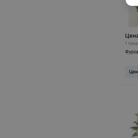
Цена
1 пре
Фурор
Цен
Букет
:
Сваде
Фрези