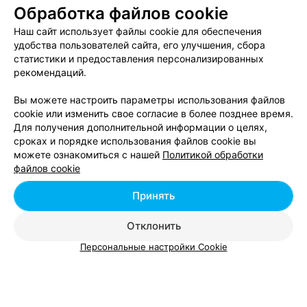
Обработка файлов cookie
ИНТЕРНЕТ-МАГАЗИН ЦВЕТОВ И ПОДАРКОВ
Фитоград
Наш сайт использует файлы cookie для обеспечения
удобства пользователей сайта, его улучшения, сбора
Гомель
до 21:00
статистики и предоставления персонализированных
рекомендаций.
СТУДИЯ ДЕКОРА И ФЛОРИСТИКИ
Вы можете настроить параметры использования файлов
FairyTale
cookie или изменить свое согласие в более позднее время.
Для получения дополнительной информации о целях,
Гомель, ул. Белого, 19а
до 21:00
сроках и порядке использования файлов cookie вы
можете ознакомиться с нашей
Политикой обработки
ПАВИЛЬОН
файлов cookie
Фермерское цветочное хозяйство
Принять
Гомель, пр-т Речицкий, 3б
до 20:00
Отклонить
Все адреса
Персональные настройки Cookie
Ещё 2 адреса