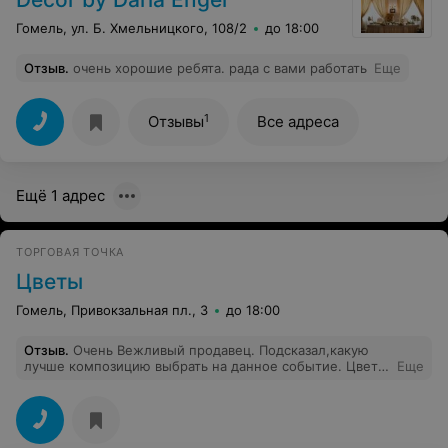
Гомель, ул. Б. Хмельницкого, 108/2
до 18:00
Отзыв
.
очень хорошие ребята. рада с вами работать
Еще
1
Отзывы
Все адреса
Ещё 1 адрес
ТОРГОВАЯ ТОЧКА
Цветы
Гомель, Привокзальная пл., 3
до 18:00
Отзыв
.
Очень Вежливый продавец. Подсказал,какую
лучше композицию выбрать на данное событие. Цветы
Еще
свежи и очень приятно пахнут.Заказывала матери на
юбилей,50 роз,букет был шикарный.Долго розы
простояли и именинница была довольна!Цены супер!
Спасибо,Вам за Вашу работу!Процветание Вашему
делу!