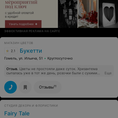
ЭФФЕКТИВНАЯ РЕКЛАМА НА САЙТЕ
МАГАЗИН ЦВЕТОВ
Букетти
2.1
Гомель, ул. Ильича, 51
Круглосуточно
Отзыв
.
Цветы не простояли даже суток. Хризантема
сыпалась уже в тот же день, розочки были с сухими
Еще
листочками. На следующий день все цветы опали...как
можно доставлять такие уставшие цветы да еще и за
немалые деньги???
11
Отзывы
СТУДИЯ ДЕКОРА И ФЛОРИСТИКИ
Fairy Tale