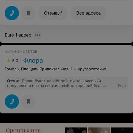
возможно. При этом еще курьер и поздравила
именинницу от себя лично красивыми словами!
Создала ей прекрасное настроение! Спасибо!
1
Отзывы
Все адреса
Ещё 1 адрес
МАГАЗИН ЦВЕТОВ
Флора
5.0
Гомель, Площадь Привокзальная, 1
Круглосуточно
Отзыв
.
Брали букет на юбилей, очень красивый
получился и цветы свежие, выбор хороший был.
Еще
Обслуживание понравилось, спасибо продавцу!