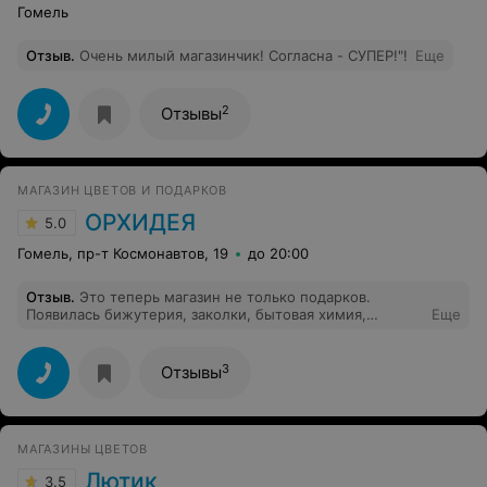
Гомель
Отзыв
.
Очень милый магазинчик! Согласна - СУПЕР!"!
Еще
2
Отзывы
МАГАЗИН ЦВЕТОВ И ПОДАРКОВ
ОРХИДЕЯ
5.0
Гомель, пр-т Космонавтов, 19
до 20:00
Отзыв
.
Это теперь магазин не только подарков.
Появилась бижутерия, заколки, бытовая химия,
Еще
косметика. Полотенца красивые. Приятно зайти. Брали
цветы на юбилей. Понравилась композиция, красивая,
свежая. Долго стояла. Делают на совесть. Хороший
3
Отзывы
магазин.
МАГАЗИНЫ ЦВЕТОВ
Лютик
3.5