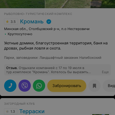
РЫБОЛОВНО–ТУРИСТИЧЕСКИЙ КОМПЛЕКС
Кромань
3.5
Минская обл., Столбцовский р-н, п.о Нестеровичи
Круглосуточно
Уютные домики, благоустроенная территория, баня на
дровах, рыбная ловля и охота.
Парки, заповедники
:
Ландшафтный заказник Налибокский
Отзыв
.
Отдыхали компанией с 17 по 19 июля в
тур.комплексе "Кромань". Хотелось бы выразить
Еще
огромную благодарность оператору Инне за ее
компетентность и отдачу своему делу - организовать
для нас приятный отдых!!! А также работникам
Забронировать
Вид
комплекса за теплый прием и душевное
гостеприимство!!! Будем рады снова посетить Ваш
уютный уголок)))
ЗАГОРОДНЫЙ КЛУБ
Терраски
1.3