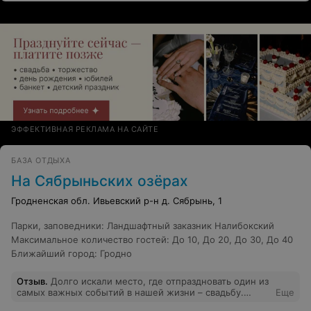
постоянными клиентами. Огромное спасибо за
изумительные выходные. (Отдельное спасибо от
сопровождающих родителей)
ЭФФЕКТИВНАЯ РЕКЛАМА НА САЙТЕ
БАЗА ОТДЫХА
На Сябрыньских озёрах
Гродненская обл. Ивьевский р-н д. Сябрынь, 1
Парки, заповедники
:
Ландшафтный заказник Налибокский
Максимальное количество гостей
:
До 10
,
До 20
,
До 30
,
До 40
Ближайший город
:
Гродно
Отзыв
.
Долго искали место, где отпраздновать один из
самых важных событий в нашей жизни – свадьбу.
Еще
Нашли в интернете экоусадьбу «На сябрыньских