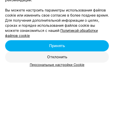
Максимальное количество гостей
:
До 10
,
До 20
Вы можете настроить параметры использования файлов
cookie или изменить свое согласие в более позднее время.
ГОСТЕВОЙ ДОМ
Для получения дополнительной информации о целях,
Сопка плюс
сроках и порядке использования файлов cookie вы
можете ознакомиться с нашей
Политикой обработки
Столбцовский р-н, д. Пильница, ул. Центральная, 68
файлов cookie
Круглосуточно
Принять
Парки, заповедники
:
Ландшафтный заказник Налибокский
Максимальное количество гостей
:
До 10
,
До 20
,
До 30
Отклонить
Персональные настройки Cookie
БАЗА ОТДЫХА
Ananda horse camp
Минск, Столбцовский р-н, Налибокская пуща
Парки, заповедники
:
Ландшафтный заказник Налибокский