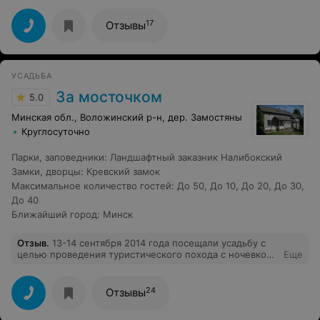
приятное местечко.
17
Отзывы
УСАДЬБА
За мосточком
5.0
Минская обл., Воложинский р-н, дер. Замостяны
Круглосуточно
Парки, заповедники
:
Ландшафтный заказник Налибокский
Замки, дворцы
:
Кревский замок
Максимальное количество гостей
:
До 50
,
До 10
,
До 20
,
До 30
,
До 40
Ближайший город
:
Минск
Отзыв
.
13-14 сентября 2014 года посещали усадьбу с
целью проведения туристического похода с ночевкой
Еще
(подростки 15-16 лет, группа 20 человек). Огромное
спасибо Инне и Дмитрию. Великолепная организация
похода, спортивных игр, изумительная баня,
24
Отзывы
прекрасное питание и проживание. Дети в восторге!
Ждут новых приключений. Надеемся стать вашими