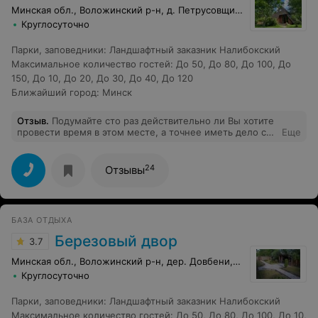
Минская обл., Воложинский р-н, д. Петрусовщина, 1а
Круглосуточно
Парки, заповедники
:
Ландшафтный заказник Налибокский
Максимальное количество гостей
:
До 50
,
До 80
,
До 100
,
До
150
,
До 10
,
До 20
,
До 30
,
До 40
,
До 120
Ближайший город
:
Минск
Отзыв
.
Подумайте сто раз действительно ли Вы хотите
провести время в этом месте, а точнее иметь дело с
Еще
хозяином Филлипом! Будьте предельно внимательны!
Договор оформлен не на него. Не знаю, есть ли у него
вообще право заключать договор. Еда отвратная,
24
Отзывы
пересоленная. Договаривались заранее попробовать
блюда, которые они готовят, за дегустацию заплатили
100$. Нам подали 3 блюда из прошлогодних заготовок,
соления, порезанная домашняя колбаса. Сил они на
БАЗА ОТДЫХА
это блюда не потратили. Отвратительно! И дорога-
жесть, убитая полностью, ее просто нет!
Березовый двор
3.7
Минская обл., Воложинский р-н, дер. Довбени, 54
Круглосуточно
Парки, заповедники
:
Ландшафтный заказник Налибокский
Максимальное количество гостей
:
До 50
,
До 80
,
До 100
,
До 10
,