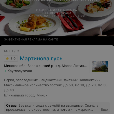
ЭФФЕКТИВНАЯ РЕКЛАМА НА САЙТЕ
КОТТЕДЖ
Мартинова гусь
5.0
Минская обл. Воложинский р-н д. Малая Лютинка, 1
Круглосуточно
Парки, заповедники
:
Ландшафтный заказник Налибокский
Максимальное количество гостей
:
До 50
,
До 10
,
До 20
,
До 30
,
До 40
Ближайший город
:
Минск
Отзыв
.
Заезжали сюда с семьёй на выходные. Сначала
проехались по окрестностям, а потом - пожарили
Еще
шашлыки и играли в настолки возле камина. Уютное,