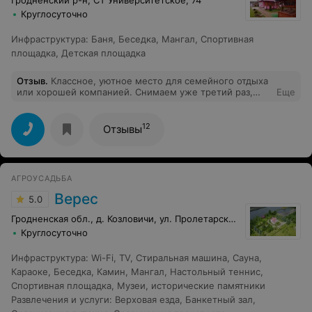
Круглосуточно
Инфраструктура
:
Баня
,
Беседка
,
Мангал
,
Спортивная
площадка
,
Детская площадка
Отзыв
.
Классное, уютное место для семейного отдыха
или хорошей компанией. Снимаем уже третий раз,
Еще
всем довольны: баней, территорией, домиком.
Отношение хозяина к гостям высший класс!
12
Отзывы
АГРОУСАДЬБА
Верес
5.0
Гродненская обл., д. Козловичи, ул. Пролетарская, 73
Круглосуточно
Инфраструктура
:
Wi-Fi
,
TV
,
Стиральная машина
,
Сауна
,
Караоке
,
Беседка
,
Камин
,
Мангал
,
Настольный теннис
,
Спортивная площадка
,
Музеи, исторические памятники
Развлечения и услуги
:
Верховая езда
,
Банкетный зал
,