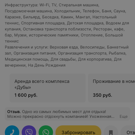
Инфраструктура
:
Wi-Fi
,
TV
,
Стиральная машина
,
Посудомоечная машина
,
Холодильник
,
Телефон
,
Баня
,
Сауна
,
Караоке
,
Бильярд
,
Беседка
,
Камин
,
Мангал
,
Настольный
теннис
,
Спортивная площадка
,
Детская площадка
,
Водоем для
купания
,
Остановка транспорта поблизости
,
Ресторан, кафе,
бар
,
Музеи, исторические памятники
,
Отопление
,
Большой
теннис
Развлечения и услуги
:
Верховая езда
,
Велосипеды
,
Банкетный
зал
,
Организация питания
,
Организация транспорта
,
Рыбалка
,
Медицинская помощь
,
Для свадьбы
,
Для корпоратива
,
Для
вечеринки
,
На День Рождения
Аренда всего комплекса
Проживание в ном
«Дубы»
1 600 руб.
350 руб.
Отзыв
.
Одно из самых любимых мест для отдыха!
Можно прекрасно отдохнуть компанией! Ухоженная
Еще
территория радует глаз! А большой выбор мест для
размещения делает усадьбу популярным местом
отдыха. Кухня заслуживает отдельных слов! Это очень
Забронировать
Отз