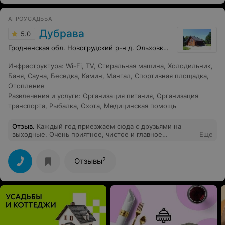
АГРОУСАДЬБА
Дубрава
5.0
Гродненская обл. Новогрудский р-н д. Ольховка, 78
Инфраструктура
:
Wi-Fi
,
TV
,
Стиральная машина
,
Холодильник
,
Баня
,
Сауна
,
Беседка
,
Камин
,
Мангал
,
Спортивная площадка
,
Отопление
Развлечения и услуги
:
Организация питания
,
Организация
транспорта
,
Рыбалка
,
Охота
,
Медицинская помощь
Отзыв
.
Каждый год приезжаем сюда с друзьями на
выходные. Очень приятное, чистое и главное
Еще
спокойное место. Прямо то что нужно после
городской суеты. Еда вся домашняя, не жирная и
обалденно вкусная. Отдельно стоящая баня это
2
Отзывы
несомненно плюс. На участке есть возможность
поиграть в футбол, волейбол и городки. Этим летом
установили огромные качели-лодочку. В общем
хозяева молодцы.