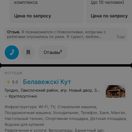
комплекса
(до 10 человек)
Цена по запросу
Цена по запросу
Отзыв
.
Я познакомился с Новоселками, когда мы с
ребятами спускались по реке. Я турист, люблю
Еще
активный отдых, природу. Как же я расстроился, когда
мы проплывали рядом с этим удивительным местом
и… просто поплыли дальше! Ночлег в этом местечке
8
Отзывы
не был предусмотрен. А так хотелось там
остановиться! Ну что? Я решил исправить ситуацию))
Неделю спустя я вернулся сюда с семьей. Это был
отличный отдых!!! Комфортный и очень
КОТТЕДЖ
запоминающийся.
Белавежскі Кут
5.0
Гродно, Свислочский район, агр. Новый двор, Заречная, 48
Круглосуточно
Инфраструктура
:
Wi-Fi
,
TV
,
Стиральная машина
,
Посудомоечная машина
,
Холодильник
,
Телефон
,
Баня
,
Мангал
,
Настольный теннис
,
Спортивная площадка
,
Детская площадка
,
Водоем для купания
Развлечения и услуги
:
Велосипеды
,
Банкетный зал
,