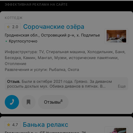
ЭФФЕКТИВНАЯ РЕКЛАМА НА САЙТЕ
КОТТЕДЖ
Сорочанские озёра
2.0
Гродненская обл., Островецкий р-н, х. Подлипье
Круглосуточно
Инфраструктура
:
TV
,
Стиральная машина
,
Холодильник
,
Баня
,
Беседка
,
Камин
,
Мангал
,
Музеи, исторические памятники
,
Отопление
Развлечения и услуги
:
Рыбалка
,
Охота
Отзыв
.
Были в октябре 2021 года. Грязно. За диваном
россыпь дохлых мух. Обивка диванов в пятнах. В
Еще
санузле нет ни туалетной бумаги, ни освежителя.
Освещение тусклое и его не достаточно. Электрика
неисправна (многие розетки не работают).
8
Отзывы
Банька релакс
4.7
Гродненский р-н, СТ Университетское, 74