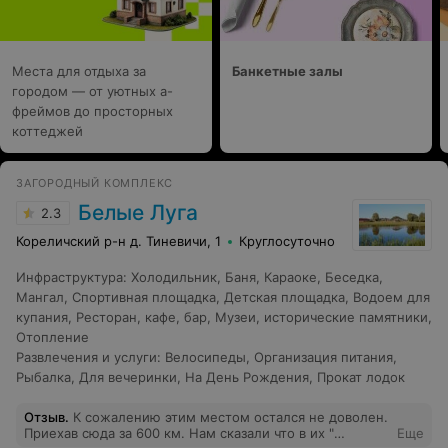
Места для отдыха за
Банкетные залы
городом — от уютных а-
фреймов до просторных
коттеджей
ЗАГОРОДНЫЙ КОМПЛЕКС
Белые Луга
2.3
Кореличский р-н д. Тиневичи, 1
Круглосуточно
Инфраструктура
:
Холодильник
,
Баня
,
Караоке
,
Беседка
,
Мангал
,
Спортивная площадка
,
Детская площадка
,
Водоем для
купания
,
Ресторан, кафе, бар
,
Музеи, исторические памятники
,
Отопление
Развлечения и услуги
:
Велосипеды
,
Организация питания
,
Рыбалка
,
Для вечеринки
,
На День Рождения
,
Прокат лодок
Отзыв
.
К сожалению этим местом остался не доволен.
Приехав сюда за 600 км. Нам сказали что в их "
Еще