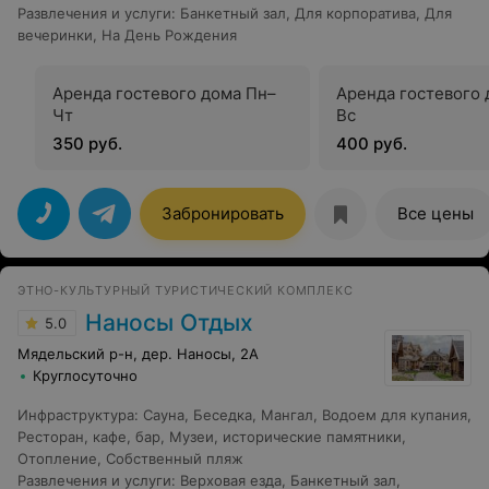
Развлечения и услуги
:
Банкетный зал
,
Для корпоратива
,
Для
вечеринки
,
На День Рождения
Аренда гостевого дома Пн–
Аренда гостевого 
Чт
Вс
350 руб.
400 руб.
Забронировать
Все цены
ЭТНО-КУЛЬТУРНЫЙ ТУРИСТИЧЕСКИЙ КОМПЛЕКС
Наносы Отдых
5.0
Мядельский р-н, дер. Наносы, 2А
Круглосуточно
Инфраструктура
:
Сауна
,
Беседка
,
Мангал
,
Водоем для купания
,
Ресторан, кафе, бар
,
Музеи, исторические памятники
,
Отопление
,
Собственный пляж
Развлечения и услуги
:
Верховая езда
,
Банкетный зал
,