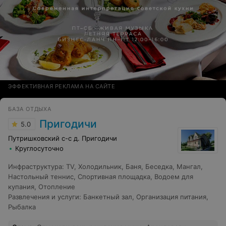
ЭФФЕКТИВНАЯ РЕКЛАМА НА САЙТЕ
БАЗА ОТДЫХА
Пригодичи
5.0
Путришковский с-с д. Пригодичи
Круглосуточно
Инфраструктура
:
TV
,
Холодильник
,
Баня
,
Беседка
,
Мангал
,
Настольный теннис
,
Спортивная площадка
,
Водоем для
купания
,
Отопление
Развлечения и услуги
:
Банкетный зал
,
Организация питания
,
Рыбалка