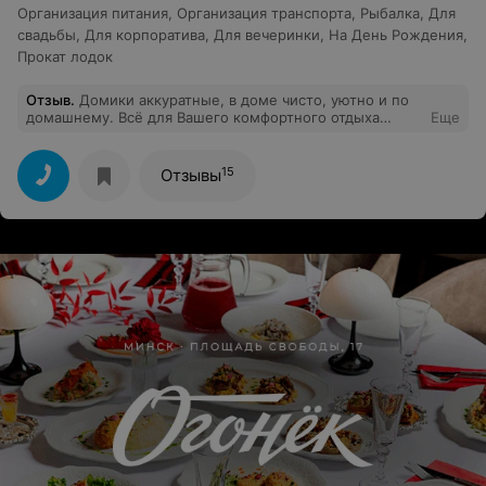
Организация питания
,
Организация транспорта
,
Рыбалка
,
Для
свадьбы
,
Для корпоратива
,
Для вечеринки
,
На День Рождения
,
Прокат лодок
Отзыв
.
Домики аккуратные, в доме чисто, уютно и по
домашнему. Всё для Вашего комфортного отдыха
Еще
предусмотрено. Отдыхали с детьми, каждому было
чем заняться. Близкое расположение ко всем
достопримечательностям, до озера минут 5 ходьбы,
15
Отзывы
до конюшни и комплекса наверное пару минут. Будем
приезжать ещё! Однозначно рекомендуем!