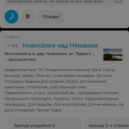
проведенный уикенд. Не смотря на все наши форс-
Еще
мажоры, Сергей смог подстроится под нас и создать
идеальную атмосферу для отдыха. Прекрасная усадьба
со всеми возможными удобствами. Чуткое отношение
1
Отзывы
к постояльцам. Великолепная природа. А баня что-то
невероятное! Огромное ещё раз спасибо, постараемся
сделать наши поездки к Вам традицией на долгие
годы.
УСАДЬБА
Новосёлки над Нёманом
5.0
Мостовский р-н, дер. Новоселки, ул. Первого Мая, 5а
Круглосуточно
Инфраструктура
:
TV
,
Посудомоечная машина
,
Баня
,
Сауна
,
Беседка
,
Камин
,
Мангал
,
Спортивная площадка
,
Детская
площадка
,
Водоем для купания
,
Музеи, исторические
памятники
,
Отопление
,
Собственный пляж
Развлечения и услуги
:
Банкетный зал
,
Организация питания
,
Организация транспорта
,
Рыбалка
,
Охота
,
Оздоровительные
процедуры
,
Для свадьбы
,
Для корпоратива
,
Для вечеринки
,
На
День Рождения
,
Прокат лодок
Аренда усадебного
Аренда 2-х этажно