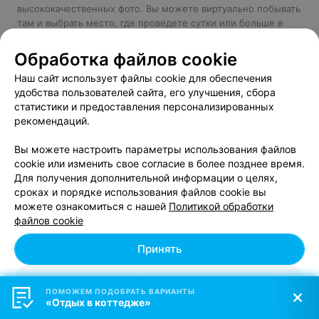
высококачественных фото. Вы можете виртуально побывать
там и выбрать место, где проведете сутки или больше в
гармонии с собой и природой.
Обработка файлов cookie
Также в нашем региональном каталоге:
гостиницы Гродно
,
санатории Гродненской области
Наш сайт использует файлы cookie для обеспечения
удобства пользователей сайта, его улучшения, сбора
статистики и предоставления персонализированных
рекомендаций.
Также на Relax.by можно забронировать отдых в коттеджах,
усадьбах,
санаториях Беларуси
:
Вы можете настроить параметры использования файлов
Коттеджи и усадьбы на Нарочи
cookie или изменить свое согласие в более позднее время.
Отдых на Чигиринском водохранилище
Для получения дополнительной информации о целях,
Отдых на Минском море
сроках и порядке использования файлов cookie вы
Коттеджи и усадьбы на Браславских озерах
можете ознакомиться с нашей
Политикой обработки
Усадьбы и коттеджи у озера в Беларуси
файлов cookie
Треугольные домики (домики-шалаши) в аренду в
Беларуси
Принять
Отклонить
ПОМОЖЕМ ПОДОБРАТЬ ВАРИАНТЫ
«Отдых в коттедже»
Персональные настройки Cookie
Добавить компанию