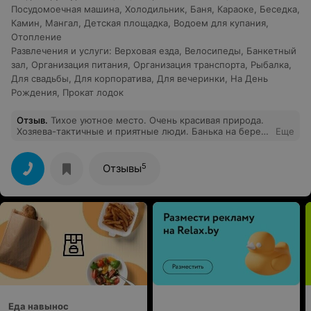
Посудомоечная машина
,
Холодильник
,
Баня
,
Караоке
,
Беседка
,
Камин
,
Мангал
,
Детская площадка
,
Водоем для купания
,
Отопление
Развлечения и услуги
:
Верховая езда
,
Велосипеды
,
Банкетный
зал
,
Организация питания
,
Организация транспорта
,
Рыбалка
,
Для свадьбы
,
Для корпоратива
,
Для вечеринки
,
На День
Рождения
,
Прокат лодок
Отзыв
.
Тихое уютное место. Очень красивая природа.
Хозяева-тактичные и приятные люди. Банька на берегу
Еще
реки, и это так необычно, только вы и вокруг никого.
Чудесное место!!! Спасибо.
5
Отзывы
Еда навынос