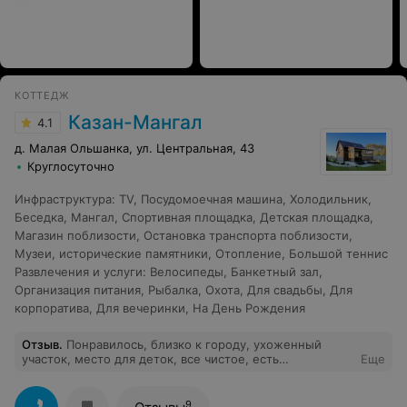
КОТТЕДЖ
Казан-Мангал
4.1
д. Малая Ольшанка, ул. Центральная, 43
Круглосуточно
Инфраструктура
:
TV
,
Посудомоечная машина
,
Холодильник
,
Беседка
,
Мангал
,
Спортивная площадка
,
Детская площадка
,
Магазин поблизости
,
Остановка транспорта поблизости
,
Музеи, исторические памятники
,
Отопление
,
Большой теннис
Развлечения и услуги
:
Велосипеды
,
Банкетный зал
,
Организация питания
,
Рыбалка
,
Охота
,
Для свадьбы
,
Для
корпоратива
,
Для вечеринки
,
На День Рождения
Отзыв
.
Понравилось, близко к городу, ухоженный
участок, место для деток, все чистое, есть
Еще
посудомойка!
9