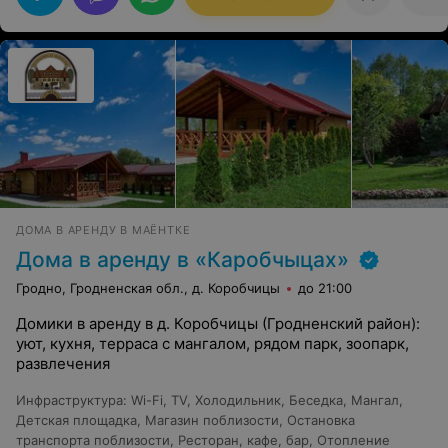
вкусно!!! Спасибо огромное хозяевам за заботу,
внимание и благоустройство такого замечательного
места отдыха!
ДОМА В АРЕНДУ В МАЁНТКЕ
Дома в аренду в «Каробчыцах»
Гродно, Гродненская обл., д. Коробчицы
до 21:00
Домики в аренду в д. Коробчицы (Гродненский район):
уют, кухня, терраса с мангалом, рядом парк, зоопарк,
развлечения
Инфраструктура
:
Wi-Fi
,
TV
,
Холодильник
,
Беседка
,
Мангал
,
Детская площадка
,
Магазин поблизости
,
Остановка
транспорта поблизости
,
Ресторан, кафе, бар
,
Отопление