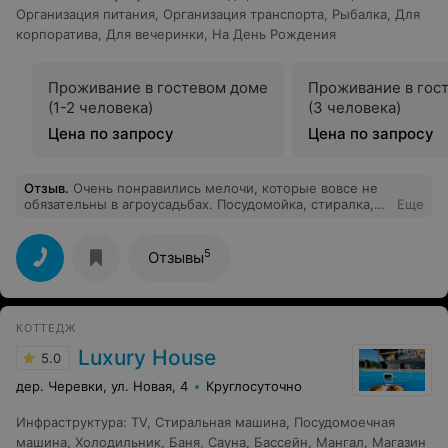
Организация питания
,
Организация транспорта
,
Рыбалка
,
Для
корпоратива
,
Для вечеринки
,
На День Рождения
Проживание в гостевом доме
Проживание в гос
(1-2 человека)
(3 человека)
Цена по запросу
Цена по запросу
Отзыв
.
Очень понравились мелочи, которые вовсе не
обязательны в агроусадьбах. Посудомойка, стиралка,
Еще
гималайская соль, авентос вместо газлифта,
белоснежное постельное, куча трав к чаю в бане.
Могли сэкономить, но не стали. Хозяйка большая
5
Отзывы
молодец! А теперь отбросим ваниль. Мне такие
говорят: "будем кататься на джипе" - ну что я там не
видел, думаю ))) А реально "Малыш" - это эмоции!
Детей и беременных не берите - будет веселее )))
КОТТЕДЖ
Luxury House
5.0
дер. Черевки, ул. Новая, 4
Круглосуточно
Инфраструктура
:
TV
,
Стиральная машина
,
Посудомоечная
машина
,
Холодильник
,
Баня
,
Сауна
,
Бассейн
,
Мангал
,
Магазин