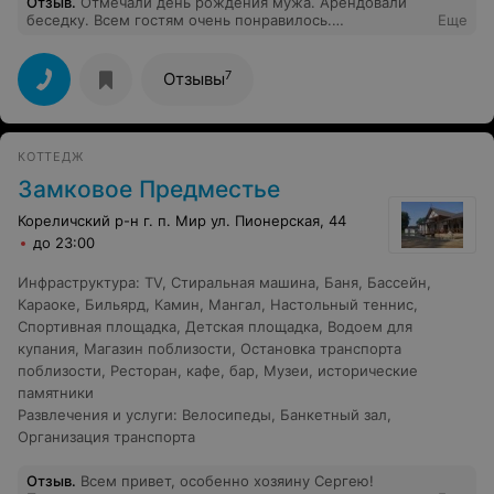
Отзыв
.
Отмечали день рождения мужа. Арендовали
беседку. Всем гостям очень понравилось.
Еще
Расположение близко к городу, природа, большая
территория. Нет поблизости дорог, что очень удобно
когда отдыхаешь с детьми. Дети набегались и уснули в
7
Отзывы
машине по дороге домой. В беседках есть свет и
розетки, мы включали музыку. Все было замечательно.
Рекомендую к посещению!
КОТТЕДЖ
Замковое Предместье
Кореличский р-н г. п. Мир ул. Пионерская, 44
до 23:00
Инфраструктура
:
TV
,
Стиральная машина
,
Баня
,
Бассейн
,
Караоке
,
Бильярд
,
Камин
,
Мангал
,
Настольный теннис
,
Спортивная площадка
,
Детская площадка
,
Водоем для
купания
,
Магазин поблизости
,
Остановка транспорта
поблизости
,
Ресторан, кафе, бар
,
Музеи, исторические
памятники
Развлечения и услуги
:
Велосипеды
,
Банкетный зал
,
Организация транспорта
Отзыв
.
Всем привет, особенно хозяину Сергею!