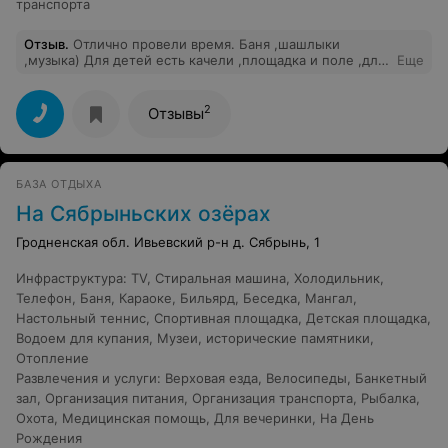
транспорта
Отзыв
.
Отлично провели время. Баня ,шашлыки
,музыка) Для детей есть качели ,площадка и поле ,для
Еще
игры в мяч) ..Советую)
2
Отзывы
БАЗА ОТДЫХА
На Сябрыньских озёрах
Гродненская обл. Ивьевский р-н д. Сябрынь, 1
Инфраструктура
:
TV
,
Стиральная машина
,
Холодильник
,
Телефон
,
Баня
,
Караоке
,
Бильярд
,
Беседка
,
Мангал
,
Настольный теннис
,
Спортивная площадка
,
Детская площадка
,
Водоем для купания
,
Музеи, исторические памятники
,
Отопление
Развлечения и услуги
:
Верховая езда
,
Велосипеды
,
Банкетный
зал
,
Организация питания
,
Организация транспорта
,
Рыбалка
,
Охота
,
Медицинская помощь
,
Для вечеринки
,
На День
Рождения