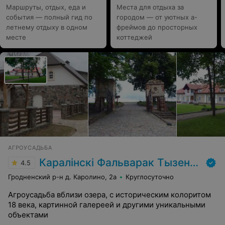
Маршруты, отдых, еда и
Места для отдыха за
события — полный гид по
городом — от уютных а-
летнему отдыху в одном
фреймов до просторных
месте
коттеджей
АГРОУСАДЬБА
Каралінскі Фальварак Тызенгаўза
4.5
Гродненский р-н д. Каролино, 2а
Круглосуточно
Агроусадьба вблизи озера, с историческим колоритом
18 века, картинной галереей и другими уникальными
объектами