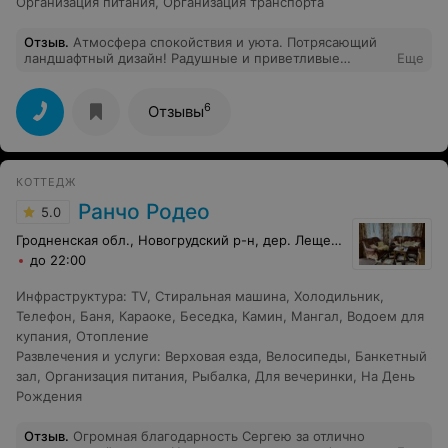
Организация питания
,
Организация транспорта
Отзыв
.
Атмосфера спокойствия и уюта. Потрясающий
ландшафтный дизайн! Радушные и приветливые
Еще
хозяева! Они сделали гигантскую работу! Чистые,
светлые номера. Прекрасное место для отдыха!
Находишься как в сказке!
6
Отзывы
КОТТЕДЖ
Ранчо Родео
5.0
Гродненская обл., Новогрудский р-н, дер. Лещенка, 39
до 22:00
Инфраструктура
:
TV
,
Стиральная машина
,
Холодильник
,
Телефон
,
Баня
,
Караоке
,
Беседка
,
Камин
,
Мангал
,
Водоем для
купания
,
Отопление
Развлечения и услуги
:
Верховая езда
,
Велосипеды
,
Банкетный
зал
,
Организация питания
,
Рыбалка
,
Для вечеринки
,
На День
Рождения
Отзыв
.
Огромная благодарность Сергею за отлично