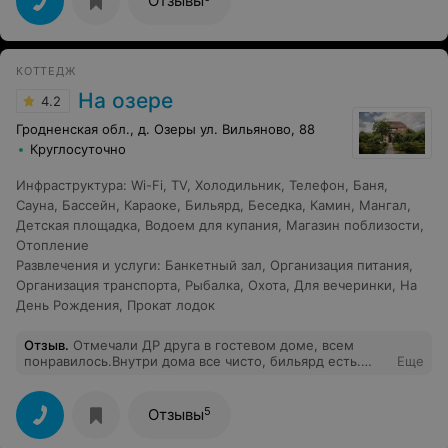
Отзывы
КОТТЕДЖ
На озере
4.2
Гродненская обл., д. Озеры ул. Вильяново, 88
Круглосуточно
Инфраструктура
:
Wi-Fi
,
TV
,
Холодильник
,
Телефон
,
Баня
,
Сауна
,
Бассейн
,
Караоке
,
Бильярд
,
Беседка
,
Камин
,
Мангал
,
Детская площадка
,
Водоем для купания
,
Магазин поблизости
,
Отопление
Развлечения и услуги
:
Банкетный зал
,
Организация питания
,
Организация транспорта
,
Рыбалка
,
Охота
,
Для вечеринки
,
На
День Рождения
,
Прокат лодок
Отзыв
.
Отмечали ДР друга в гостевом доме, всем
понравилось.Внутри дома все чисто, бильярд есть.
Еще
Красивая территория, есть возможность шашлыки
пожарить на мангале.Приедем еще!
5
Отзывы