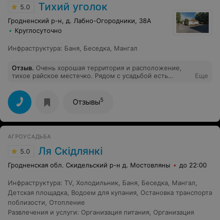
Тихий уголок
5.0
Гродненский р-н, д. Лабно-Огородники, 38А
Круглосуточно
Инфраструктура
:
Баня
,
Беседка
,
Мангал
Отзыв
.
Очень хорошая территория и расположение,
тихое райское местечко. Рядом с усадьбой есть
Еще
магазин. Баня супер, есть обливное ведро и душ.
Отдельный дом для ночлега с комнатами, постельным
бельём и полотенцами. На улице беседки с мангалом,
5
Отзывы
детские качели и много места. В общем супер, нам
очень понравилось, жена в восторге. Рекомендую!
АГРОУСАДЬБА
Ля Скідлянкі
5.0
Гродненская обл. Скидельский р-н д. Мостовляны
до 22:00
Инфраструктура
:
TV
,
Холодильник
,
Баня
,
Беседка
,
Мангал
,
Детская площадка
,
Водоем для купания
,
Остановка транспорта
поблизости
,
Отопление
Развлечения и услуги
:
Организация питания
,
Организация