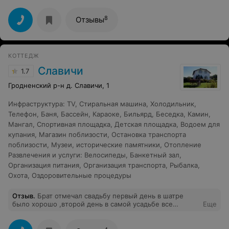
Корчме"( тогда называли бы столовой при комплексе )
питание только комплексное, и предложили вот этот
ужин за 90 белорусских рублей (2700 рублей
8
Отзывы
российских). Но ещё больше удивило их
высказывание" если что-то не устраивает, Вас здесь
никто не держит ". Сервис очень некомпетентный (и
это мягко сказано).
КОТТЕДЖ
Славичи
1.7
Гродненский р-н д. Славичи, 1
Инфраструктура
:
TV
,
Стиральная машина
,
Холодильник
,
Телефон
,
Баня
,
Бассейн
,
Караоке
,
Бильярд
,
Беседка
,
Камин
,
Мангал
,
Спортивная площадка
,
Детская площадка
,
Водоем для
купания
,
Магазин поблизости
,
Остановка транспорта
поблизости
,
Музеи, исторические памятники
,
Отопление
Развлечения и услуги
:
Велосипеды
,
Банкетный зал
,
Организация питания
,
Организация транспорта
,
Рыбалка
,
Охота
,
Оздоровительные процедуры
Отзыв
.
Брат отмечал свадьбу первый день в шатре
было хорошо ,второй день в самой усадьбе все
Еще
испортили