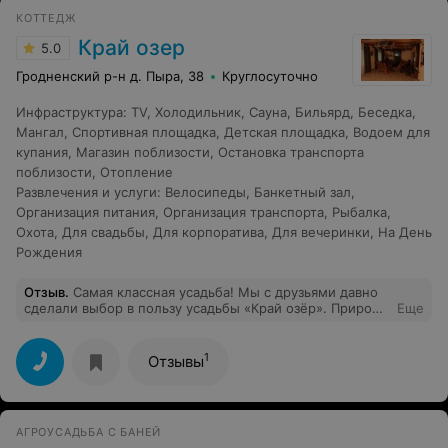
КОТТЕДЖ
Край озер
5.0
Гродненский р-н д. Пыра, 38
Круглосуточно
Инфраструктура
:
TV
,
Холодильник
,
Сауна
,
Бильярд
,
Беседка
,
Мангал
,
Спортивная площадка
,
Детская площадка
,
Водоем для
купания
,
Магазин поблизости
,
Остановка транспорта
поблизости
,
Отопление
Развлечения и услуги
:
Велосипеды
,
Банкетный зал
,
Организация питания
,
Организация транспорта
,
Рыбалка
,
Охота
,
Для свадьбы
,
Для корпоратива
,
Для вечеринки
,
На День
Рождения
Отзыв
.
Самая классная усадьба! Мы с друзьями давно
сделали выбор в пользу усадьбы «Край озёр». Природа
Еще
замечательная, а воздух какой…. Все сделано с душой,
в домах всегда чисто, спальных мест много, банька
просто супер, а хозяева очень душевные люди. Да еще
1
Отзывы
и как вкусно готовят и какие вкусные блюда!!! Очень
советую посетить.
АГРОУСАДЬБА С БАНЕЙ