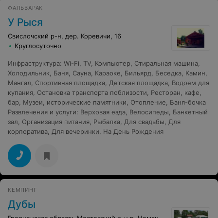
ваших глазах семья Мойсейчук.
ФАЛЬВАРАК
У Рыся
Свислочский р-н, дер. Коревичи, 16
Круглосуточно
Инфраструктура
:
Wi-Fi
,
TV
,
Компьютер
,
Стиральная машина
,
Холодильник
,
Баня
,
Сауна
,
Караоке
,
Бильярд
,
Беседка
,
Камин
,
Мангал
,
Спортивная площадка
,
Детская площадка
,
Водоем для
купания
,
Остановка транспорта поблизости
,
Ресторан, кафе,
бар
,
Музеи, исторические памятники
,
Отопление
,
Баня-бочка
Развлечения и услуги
:
Верховая езда
,
Велосипеды
,
Банкетный
зал
,
Организация питания
,
Рыбалка
,
Для свадьбы
,
Для
корпоратива
,
Для вечеринки
,
На День Рождения
КЕМПИНГ
Дубы
Гродненская область Мостовский р-н р. Неман