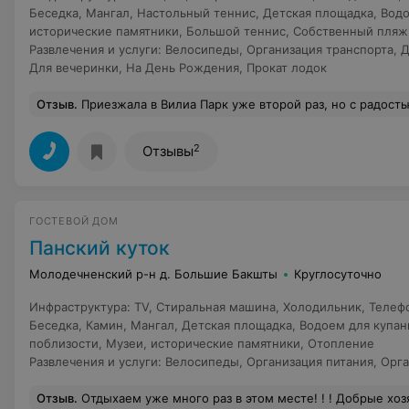
Беседка
,
Мангал
,
Настольный теннис
,
Детская площадка
,
Водо
исторические памятники
,
Большой теннис
,
Собственный пляж
Развлечения и услуги
:
Велосипеды
,
Организация транспорта
,
Д
Для вечеринки
,
На День Рождения
,
Прокат лодок
Отзыв
.
Приезжала в Вилиа Парк уже второй раз, но с радостью стану вашим гостем вновь! Хочу выразить благодарность всему персоналу, вы делаете отдых по-настоящему комфортным и беззаботным! Отдельно хочу пожелать
2
Отзывы
ГОСТЕВОЙ ДОМ
Панский куток
Молодечненский р-н д. Большие Бакшты
Круглосуточно
Инфраструктура
:
TV
,
Стиральная машина
,
Холодильник
,
Телеф
Беседка
,
Камин
,
Мангал
,
Детская площадка
,
Водоем для купан
поблизости
,
Музеи, исторические памятники
,
Отопление
Развлечения и услуги
:
Велосипеды
,
Организация питания
,
Орга
Отзыв
.
Отдыхаем уже много раз в этом месте! ! ! Добрые хозяева!!! Прием, как