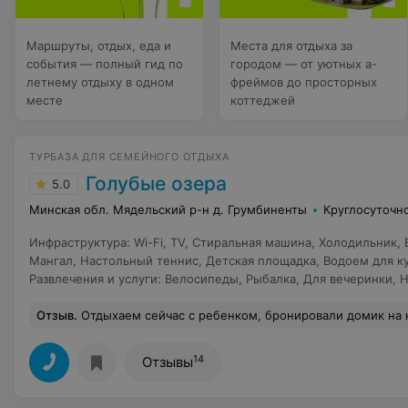
Маршруты, отдых, еда и
Места для отдыха за
события — полный гид по
городом — от уютных а-
летнему отдыху в одном
фреймов до просторных
месте
коттеджей
ТУРБАЗА ДЛЯ СЕМЕЙНОГО ОТДЫХА
Голубые озера
5.0
Минская обл. Мядельский р-н д. Грумбиненты
Круглосуточн
Инфраструктура
:
Wi-Fi
,
TV
,
Стиральная машина
,
Холодильник
,
Мангал
,
Настольный теннис
,
Детская площадка
,
Водоем для к
Развлечения и услуги
:
Велосипеды
,
Рыбалка
,
Для вечеринки
,
Н
Отзыв
.
Отдыхаем сейчас с ребенком, бронировали домик на неделю, так понравилось, что остались на месяц))) Чудесная ухоженная территория, детская площадка, большой батут, шары, в которых можно кататься и играть, настольный теннис, хоккей, качели, лазертаг - для деток просто рай. Есть мини-зоопарк, кролики на свободном выгуле), куры, фазаны. Можно брать велосипеды и ездить к озерам, можно ходить пешком-природа и запах ландышей в лесу божественны. В домике есть все необходимые удобства, чудесное окно в пол - это потрясающе, просыпаться под пение птиц, завтракать глядя н
14
Отзывы