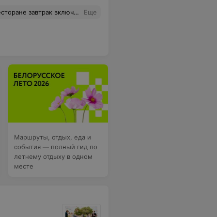
вания, если хотите узнать как собака живёт в будке, значит заплатите 300р в сутки при этом будка холодная, вай фая нет, телевизор не работает!
Еще
Маршруты, отдых, еда и
события — полный гид по
летнему отдыху в одном
месте