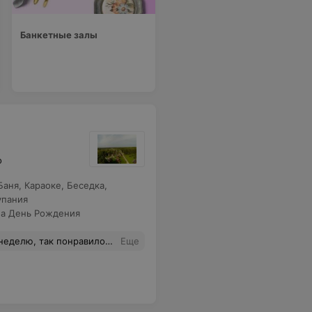
Банкетные залы
о
Баня
,
Караоке
,
Беседка
,
упания
а День Рождения
а лес, небо и ласточек, очень удобная терраса/веранда с печкой для шашлыков, все продумано. Еще раз повторюсь, семьям с детьми-идеальное место для отдыха! Спасибо большое хозяевам за радушие и гостеприимство, это чудеснейшее начало лета!!!
Еще