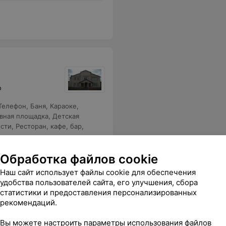
о
Телефон
,
Баня
,
Караоке
,
вная площадка
,
Детская
ости
,
Ресторан, кафе, бар
,
ганизация транспорта
,
Обработка файлов cookie
Наш сайт использует файлы cookie для обеспечения
удобства пользователей сайта, его улучшения, сбора
статистики и предоставления персонализированных
рекомендаций.
Вы можете настроить параметры использования файлов