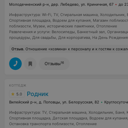
Молодечненский р-н, дер. Лебедево, ул. Криничная, 67
до 2
Инфраструктура
:
Wi-Fi
,
TV
,
Стиральная машина
,
Холодильник
,
Спортивная площадка
,
Водоем для купания
,
Магазин поблизос
поблизости
,
Музеи, исторические памятники
,
Отопление
Развлечения и услуги
:
Велосипеды
,
Банкетный зал
,
Организац
процедуры
,
Для свадьбы
,
Для корпоратива
,
На День Рождения
Отзыв
.
Отношение «хозяина» к персоналу и к гостям к сожалению оставляет желать лучшего, советую посм
16
Отзывы
КОТТЕДЖ
Родник
5.0
Вилейский р-н, д. Поповцы, ул. Белорусская, 82
Круглосуточ
Инфраструктура
:
TV
,
Стиральная машина
,
Холодильник
,
Баня
,
Спортивная площадка
,
Детская площадка
,
Водоем для купания
Остановка транспорта поблизости
,
Отопление