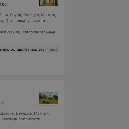
3:00
Баня
,
Сауна
,
Беседка
,
Мангал
,
ти
,
Остановка транспорта
ия питания
,
Оздоровительные
отреть другую усадьбу или банкетный зал.
Еще
но
Караоке
,
Беседка
,
Мангал
,
,
Магазин поблизости
,