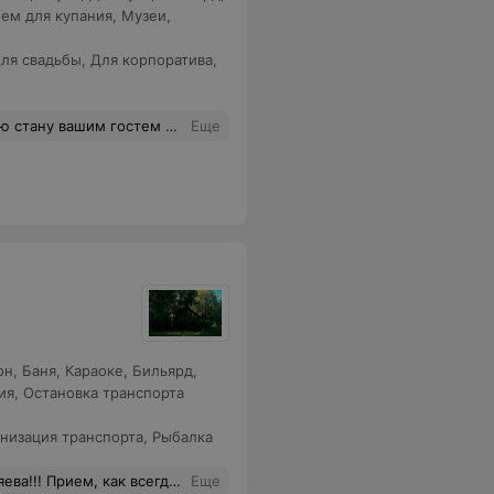
ем для купания
,
Музеи,
ля свадьбы
,
Для корпоратива
,
 хороших клиентов девушкам администраторам (очень уж нервная и сложная у вас работа).
Еще
он
,
Баня
,
Караоке
,
Бильярд
,
ия
,
Остановка транспорта
низация транспорта
,
Рыбалка
 всегда ,теплый!!! Спасибо!!!!
Еще