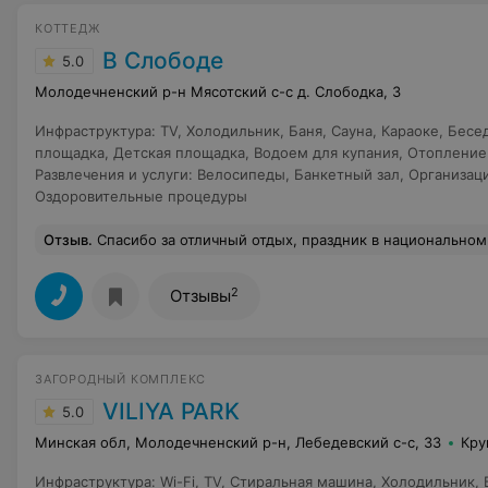
КОТТЕДЖ
В Слободе
5.0
Молодечненский р-н Мясотский с-с д. Слободка, 3
Инфраструктура
:
TV
,
Холодильник
,
Баня
,
Сауна
,
Караоке
,
Бесе
площадка
,
Детская площадка
,
Водоем для купания
,
Отопление
Развлечения и услуги
:
Велосипеды
,
Банкетный зал
,
Организац
Оздоровительные процедуры
Отзыв
.
Спасибо за отличный отдых, праздник в национальном стиле, концерт с живым
2
Отзывы
ЗАГОРОДНЫЙ КОМПЛЕКС
VILIYA PARK
5.0
Минская обл, Молодечненский р-н, Лебедевский с-с, 33
Кру
Инфраструктура
:
Wi-Fi
,
TV
,
Стиральная машина
,
Холодильник
,