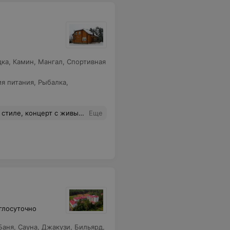
дка
,
Камин
,
Мангал
,
Спортивная
ия питания
,
Рыбалка
,
 исполнением в живописном месте!
Еще
глосуточно
Баня
,
Сауна
,
Джакузи
,
Бильярд
,