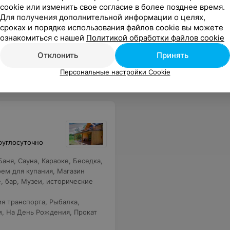
cookie или изменить свое согласие в более позднее время.
Для получения дополнительной информации о целях,
сроках и порядке использования файлов cookie вы можете
ознакомиться с нашей
Политикой обработки файлов cookie
Отклонить
Принять
Персональные настройки Cookie
руглосуточно
Баня
,
Сауна
,
Караоке
,
Беседка
,
ем для купания
,
Магазин
, бар
,
Музеи, исторические
ия транспорта
,
Рыбалка
,
и
,
На День Рождения
,
Прокат