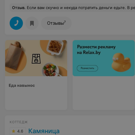
Отзыв
.
Если вам скучно и некуда потратить деньги едьте. В ресторане завтрак включенный будете ждать 40 мин а если придёте поужинать все полтора часа! На вопрос, почему так долго - повара не справляются)) в итоге мы ушли, поехали в кафе, там приготовили за 30мин и пока мы ожидали нам принесли бесплатно воду, кофе и конфеты)) По вопросу прожи
7
Отзывы
Еда навынос
КОТТЕДЖ
Камяница
4.6