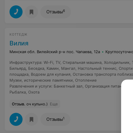
6
Отзывы
КОТТЕДЖ
Вилия
Минская обл. Вилейский р-н пос. Чапаева, 12а
Круглосуточн
Инфраструктура
:
Wi-Fi
,
TV
,
Стиральная машина
,
Холодильник
,
Бильярд
,
Беседка
,
Камин
,
Мангал
,
Настольный теннис
,
Спорти
площадка
,
Водоем для купания
,
Остановка транспорта поблиз
Музеи, исторические памятники
,
Отопление
Развлечения и услуги
:
Банкетный зал
,
Организация питания
,
Ор
Рыбалка
,
Охота
Отзыв
.
оч кульно.)
Еще
1
Отзывы