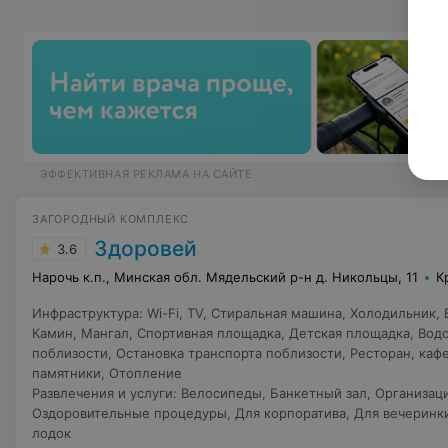
ЭФФЕКТИВНАЯ РЕКЛАМА НА САЙТЕ
ЗАГОРОДНЫЙ КОМПЛЕКС
Здоровей
3.6
Нарочь к.п., Минская обл. Мядельский р-н д. Никольцы, 11
К
Инфраструктура
:
Wi-Fi
,
TV
,
Стиральная машина
,
Холодильник
,
Камин
,
Мангал
,
Спортивная площадка
,
Детская площадка
,
Водо
поблизости
,
Остановка транспорта поблизости
,
Ресторан, кафе
памятники
,
Отопление
Развлечения и услуги
:
Велосипеды
,
Банкетный зал
,
Организац
Оздоровительные процедуры
,
Для корпоратива
,
Для вечеринк
лодок