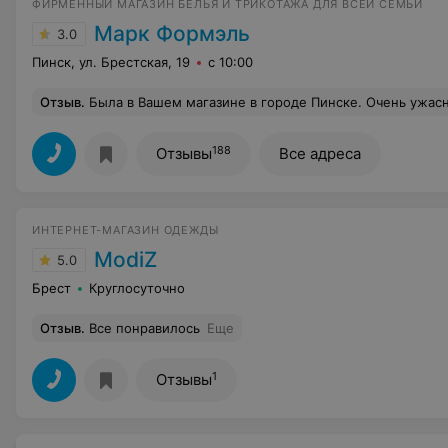
ФИРМЕННЫЙ МАГАЗИН БЕЛЬЯ И ТРИКОТАЖА ДЛЯ ВСЕЙ СЕМЬИ
Марк Формэль
3.0
Пинск, ул. Брестская, 19
с 10:00
Отзыв
.
Была в Вашем магазине в городе Пинске. Очень ужасное обслуживание. Меня обслуживала высокая женщина. Предложила мне померить одну кофту, я начала задавать вопросы, а она на один ответила и больше не пожелала со мной общаться, просто отошла в сторону . Мне
188
Отзывы
Все адреса
ИНТЕРНЕТ-МАГАЗИН ОДЕЖДЫ
ModiZ
5.0
Брест
Круглосуточно
Отзыв
.
Все понравилось
Еще
1
Отзывы