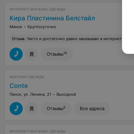
ИНТЕРНЕТ-МАГАЗИН ОДЕЖДЫ
Кира Пластинина Белстайл
Минск
Круглосуточно
Отзыв
.
Часто и достаточно давно заказываю в интернет-магазине, и очень довольна: вежливые девушки, всегда расскажут что и как, вещи упакованы и 
16
Отзывы
МАГАЗИН ОДЕЖДЫ
Conte
Пинск, ул. Ленина, 21
Выходной
5
Отзывы
Все адреса
ИНТЕРНЕТ-МАГАЗИН ОДЕЖДЫ