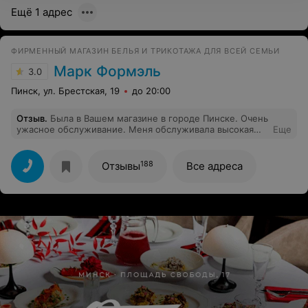
Ещё 1 адрес
ФИРМЕННЫЙ МАГАЗИН БЕЛЬЯ И ТРИКОТАЖА ДЛЯ ВСЕЙ СЕМЬИ
Марк Формэль
3.0
Пинск, ул. Брестская, 19
до 20:00
Отзыв
.
Была в Вашем магазине в городе Пинске. Очень
ужасное обслуживание. Меня обслуживала высокая
Еще
женщина. Предложила мне померить одну кофту, я
начала задавать вопросы, а она на один ответила и
больше не пожелала со мной общаться, просто
188
Отзывы
Все адреса
отошла в сторону . Мне было сложно самой
ориентироваться в таком большом магазине. Магазин
расположен в Алми. Продавца звали Галина.