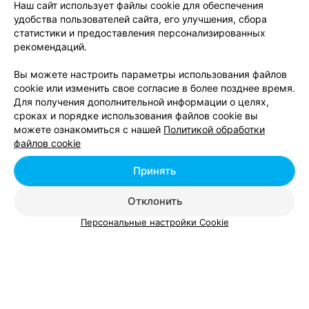
Наш сайт использует файлы cookie для обеспечения
Пинск, ул. Первомайская, 61а
до 19:00
удобства пользователей сайта, его улучшения, сбора
статистики и предоставления персонализированных
рекомендаций.
Все адреса
Вы можете настроить параметры использования файлов
cookie или изменить свое согласие в более позднее время.
ИНТЕРНЕТ-МАГАЗИН ОДЕЖДЫ
Для получения дополнительной информации о целях,
сроках и порядке использования файлов cookie вы
Shopomania
можете ознакомиться с нашей
Политикой обработки
Минск
Круглосуточно
файлов cookie
Принять
ИНТЕРНЕТ-МАГАЗИН ОДЕЖДЫ
Proflex
Отклонить
Молодечно
Круглосуточно
Персональные настройки Cookie
МАГАЗИН ОДЕЖДЫ
Serge
Пинск, ул. Комсомольская, 8
до 19:00