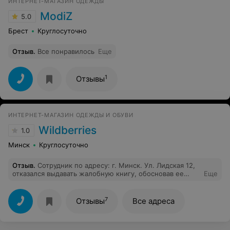
ИНТЕРНЕТ-МАГАЗИН ОДЕЖДЫ
ModiZ
5.0
Брест
Круглосуточно
Отзыв
.
Все понравилось
Еще
1
Отзывы
ИНТЕРНЕТ-МАГАЗИН ОДЕЖДЫ И ОБУВИ
Wildberries
1.0
Минск
Круглосуточно
Отзыв
.
Сотрудник по адресу: г. Минск. Ул. Лидская 12,
отказался выдавать жалобную книгу, обосновав ее
Еще
тем, что у них ее нет. Когда в других магазинах она
есть.
7
Отзывы
Все адреса