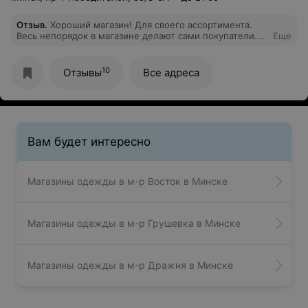
Отзыв
.
Хороший магазин! Для своего ассортимента.
Весь непорядок в магазине делают сами покупатели.
Еще
Если цены нет, ее делают на новый товар. Узнать
можно на кассе цену, но вежливо не отвлекая от
работы кассира. Ценники на нижнюю полку в
10
Отзывы
Все адреса
основном на полосе выше, из за недостатка
ценникодержателей.
Вам будет интересно
Магазины одежды в м-р Восток в Минске
Магазины одежды в м-р Грушевка в Минске
Магазины одежды в м-р Дражня в Минске