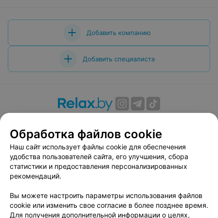
Добавить компанию
Добавить специалиста
О проекте
Новости проекта
Размещение рекламы
Обработка файлов cookie
Вакансии
Публичный договор
Способы оплаты
Публичный договор по использованию сервиса
Наш сайт использует файлы cookie для обеспечения
«Афиша»
удобства пользователей сайта, его улучшения, сбора
статистики и предоставления персонализированных
Пользовательское соглашение
рекомендаций.
Написать в поддержку
Вы можете настроить параметры использования файлов
Связаться по вопросам сотрудничества
cookie или изменить свое согласие в более позднее время.
Написать руководителю relax.by
Для получения дополнительной информации о целях,