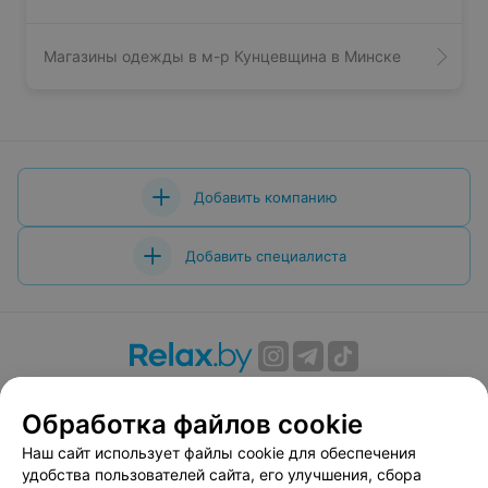
Магазины одежды в м-р Кунцевщина в Минске
Добавить компанию
Добавить специалиста
О проекте
Новости проекта
Размещение рекламы
Обработка файлов cookie
Вакансии
Публичный договор
Способы оплаты
Публичный договор по использованию сервиса
Наш сайт использует файлы cookie для обеспечения
«Афиша»
удобства пользователей сайта, его улучшения, сбора