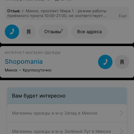
Отзыв
.
г. Минск, проспект Мира 1 - режим работы
приёмного пункта 10:00-21:00, не соответствует
Еще
действительности. Постоянные технические
перерывы. Их начало, конец, продолжительность -
нигде не указаны. Работники просто говорят, что
7
Отзывы
Все адреса
выдавать товар не будут, и когда начнут работать не
понятно. Хотя бы вывешивали бумажку, когда начнут
работать, если табличек с перерывами нет. Совсем не
ясно как забирать заказанный товар.
ИНТЕРНЕТ-МАГАЗИН ОДЕЖДЫ
Shopomania
Минск
Круглосуточно
Вам будет интересно
Магазины одежды в м-р Запад в Минске
Магазины одежды в м-р Зелёный Луг в Минске