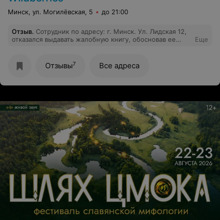
Минск, ул. Могилёвская, 5
до 21:00
Отзыв
.
Сотрудник по адресу: г. Минск. Ул. Лидская 12,
отказался выдавать жалобную книгу, обосновав ее
Еще
тем, что у них ее нет. Когда в других магазинах она
есть.
7
Отзывы
Все адреса