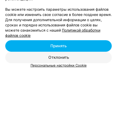
Магазины одежды возле метро Кунцевщина в
Вы можете настроить параметры использования файлов
Минске
cookie или изменить свое согласие в более позднее время.
Для получения дополнительной информации о целях,
сроках и порядке использования файлов cookie вы
Магазины одежды возле метро Октябрьская в
можете ознакомиться с нашей
Политикой обработки
Минске
файлов cookie
Принять
Отклонить
Персональные настройки Cookie
Добавить компанию
Добавить специалиста
О проекте
Новости проекта
Размещение рекламы