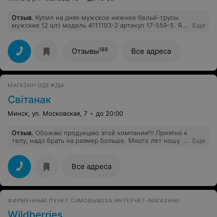
Отзыв
.
Купил на днях мужское нижнее бельё-трусы
мужские (2 шт) модель 4111193-2 артикул 17-559-5. Я
Еще
не могу понять:зачем надо было сшивать двое трусов
вместе нитками?При попытке оторвать ( думал что они
склеелись)оба изделия оказались
188
Отзывы
Все адреса
повреждёнными.Зачем сшивать не парные вещи-это
же не носки!А если сшиваете-то хотя бы отметьте это
на упаковке,как это делается в цивилизованных
странах!
МАГАЗИН ОДЕЖДЫ
Свiтанак
Минск, ул. Московская, 7
до 20:00
Отзыв
.
Обожаю продукцию этой компании!!! Приятно к
телу, надо брать на размер больше. Много лет ношу и
Еще
не жалуюсь.
Все адреса
ФИРМЕННЫЙ ПУНКТ САМОВЫВОЗА ИНТЕРНЕТ-МАГАЗИНА
Wildberries