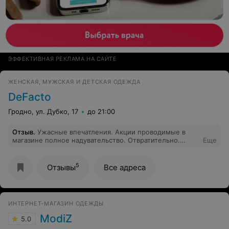
ЭФФЕКТИВНАЯ РЕКЛАМА НА САЙТЕ
ЖЕНСКАЯ, МУЖСКАЯ И ДЕТСКАЯ ОДЕЖДА
DeFacto
Гродно, ул. Дубко, 17
до 21:00
Отзыв
.
Ужасные впечатления. Акции проводимые в
магазине полное надувательство. Отвратительно.
Еще
Больше ничего не куплю и никому не посоветую.
5
Отзывы
Все адреса
ИНТЕРНЕТ-МАГАЗИН ОДЕЖДЫ
ModiZ
5.0