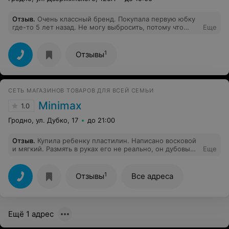
Отзыв
.
Очень классный бренд. Покупала первую юбку
где-то 5 лет назад. Не могу выбросить, потому что
Еще
после стольких стирок как новая. Покупала брюки,
блузки. Все классно носится. Мой самый любимый
магазин. Сейчас купила жакетик. Все вещи между
1
Отзывы
собой сочитаются. Круто.
СЕТЬ МАГАЗИНОВ ТОВАРОВ ДЛЯ ВСЕЙ СЕМЬИ
Minimax
1.0
Гродно, ул. Дубко, 17
до 21:00
Отзыв
.
Купила ребенку пластилин. Написано восковой
и мягкий. Размять в руках его не реально, он дубовый.
Еще
Оказалось он изготовлен в 2018 и срок не ограничен.
Вроде мелочь, но не приятно, что продают мусор. Не
рекомендую и сама туда не ногой.
1
Отзывы
Все адреса
Ещё 1 адрес