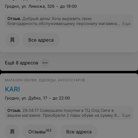
Гродно, ул. Лиможа, 32б
до 19:00
Отзыв
.
Добрый день! Хочу выразить свою
благодарность обслуживающему персоналу магазина
Еще
"Торгодежда" по ул. Держинского 94А, мужской отдел.
20.11.2019г. приехали подобрать мужскую рубашку.
Обслуживание на высшем уровне! Знают что
Все адреса
предложить и помочь с выбором. Ушли с покупками и
хорошим настроением! Спасибо Вам большое,
терпения Вам и хороших покупателей!
Ещё 8 адресов
МАГАЗИН ОБУВИ, ОДЕЖДЫ, АКСЕССУАРОВ
KARI
Гродно, ул. Дубко, 17
до 22:00
Отзыв
.
29.04.17 Совершали покупки в ТЦ Олд Сити в
вашем магазине. Приобрели 2 пары обуви на сумму 90
Еще
руб. По условиям вашей акции нам сделали скидку на
вторую пару обуви 50 %, но продавец С******Э.В.(
ФИО на чеке) сообщила, что 50 баллов на карту
163
Отзывы
Все адреса
зачисляется в случае дополнительного приобретения