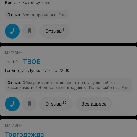
Брест
Круглосуточно
Отзыв
.
Все понравилось
Еще
1
Отзывы
МАГАЗИН
ТВОЕ
1.0
Гродно, ул. Дубко, 17
до 22:00
Отзыв
.
Обслуживание оставляет желать лучшего! На
кассе хамство! Недовольные продавцы! По просьбе о
Еще
помощи с недовольным лицом и без какого либо
желания помогли. Чек не дали, книгу жалоб тоже не
дали! Довели до истерики!
25
Отзывы
Все адреса
МАГАЗИН
Торгодежда