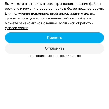
Вы можете настроить параметры использования файлов
МАГАЗИН ЖЕНСКОЙ И МУЖСКОЙ ОДЕЖДЫ
cookie или изменить свое согласие в более позднее время.
Top Secret
Для получения дополнительной информации о целях,
г. Скидель ул. Гагарина, 8д
сроках и порядке использования файлов cookie вы
можете ознакомиться с нашей
Политикой обработки
файлов cookie
Все адреса
Принять
Ещё 1 адрес
Отклонить
Персональные настройки Cookie
МАГАЗИН МУЖСКОЙ И ЖЕНСКОЙ ОДЕЖДЫ
Tom Farr
Гродно, пр-т Я. Купалы, 16
до 19:00
САЛОН МОДНОЙ ОДЕЖДЫ
Tom Tailor
Гродно, пр-т Я. Купалы, 16а/1
до 22:00