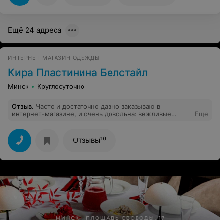
Ещё 24 адреса
ИНТЕРНЕТ-МАГАЗИН ОДЕЖДЫ
Кира Пластинина Белстайл
Минск
Круглосуточно
Отзыв
.
Часто и достаточно давно заказываю в
интернет-магазине, и очень довольна: вежливые
Еще
девушки, всегда расскажут что и как, вещи упакованы
и даже не открыты ни разу!Спасибо за работу!
Отличный магазин!
16
Отзывы