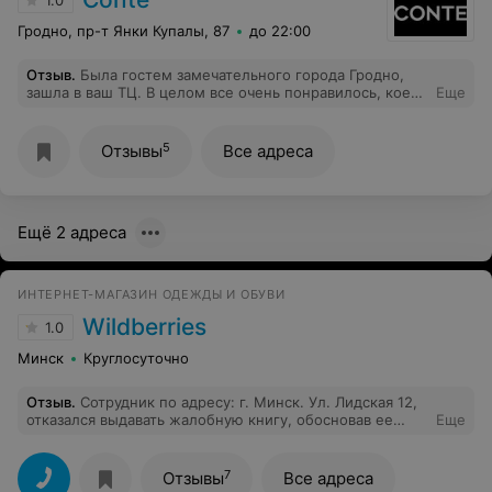
1.0
Гродно, пр-т Янки Купалы, 87
до 22:00
Отзыв
.
Была гостем замечательного города Гродно,
зашла в ваш ТЦ. В целом все очень понравилось, кое-
Еще
что удалось приобрести, но негативное посещение
оставило обслуживание в магазине Conte
непрофессионализм сотрудников! заставили купить
5
Отзывы
Все адреса
нижнее белье, которое даже не мерила и на кассе
заявили, что его нужно выкупить, раз я его взяла в
примерочную, хотя мне его дала "замечательная"
сотрудница магазина, которая в принципе плохо в
Ещё 2 адреса
целом знала скудный ассортимент. Обслуживание
ниже плинтуса, ...никому не рекомендую данный
отдел в ТЦ.
ИНТЕРНЕТ-МАГАЗИН ОДЕЖДЫ И ОБУВИ
Wildberries
1.0
Минск
Круглосуточно
Отзыв
.
Сотрудник по адресу: г. Минск. Ул. Лидская 12,
отказался выдавать жалобную книгу, обосновав ее
Еще
тем, что у них ее нет. Когда в других магазинах она
есть.
7
Отзывы
Все адреса