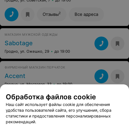
2
Отзывы
Все адреса
МАГАЗИН МУЖСКОЙ ОДЕЖДЫ
Sabotage
Гродно, ул. Ожешко, 29
до 19:00
ФИРМЕННЫЙ МАГАЗИН ПЕРЧАТОК
Accent
Гродно, ул. Мостовая, 33
до 19:00
Обработка файлов cookie
МАГАЗИН-БУТИК
Наш сайт использует файлы cookie для обеспечения
WAGGON Paris
удобства пользователей сайта, его улучшения, сбора
статистики и предоставления персонализированных
Гродно, ул. Дубко, 17
до 21:00
рекомендаций.