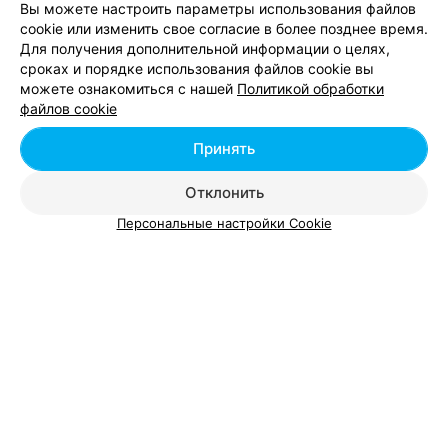
ЭФФЕКТИВНАЯ РЕКЛАМА НА САЙТЕ
Вы можете настроить параметры использования файлов
cookie или изменить свое согласие в более позднее время.
Для получения дополнительной информации о целях,
ИНТЕРНЕТ-МАГАЗИН ОДЕЖДЫ
сроках и порядке использования файлов cookie вы
Baleks
можете ознакомиться с нашей
Политикой обработки
Могилев
Круглосуточно
файлов cookie
Принять
ИНТЕРНЕТ-МАГАЗИН ОДЕЖДЫ
Cool Air
Отклонить
Минск
Круглосуточно
Персональные настройки Cookie
ИНТЕРНЕТ-МАГАЗИН ОДЕЖДЫ
Monro24
Брест
Круглосуточно
ИНТЕРНЕТ-МАГАЗИН ОДЕЖДЫ
Proflex