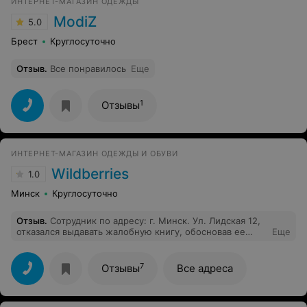
ИНТЕРНЕТ-МАГАЗИН ОДЕЖДЫ
ModiZ
5.0
Брест
Круглосуточно
Отзыв
.
Все понравилось
Еще
1
Отзывы
ИНТЕРНЕТ-МАГАЗИН ОДЕЖДЫ И ОБУВИ
Wildberries
1.0
Минск
Круглосуточно
Отзыв
.
Сотрудник по адресу: г. Минск. Ул. Лидская 12,
отказался выдавать жалобную книгу, обосновав ее
Еще
тем, что у них ее нет. Когда в других магазинах она
есть.
7
Отзывы
Все адреса