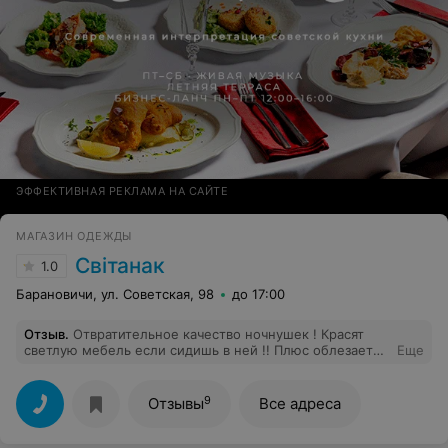
ЭФФЕКТИВНАЯ РЕКЛАМА НА САЙТЕ
МАГАЗИН ОДЕЖДЫ
Свiтанак
1.0
Барановичи, ул. Советская, 98
до 17:00
Отзыв
.
Отвратительное качество ночнушек ! Красят
светлую мебель если сидишь в ней !! Плюс облезает
Еще
быстро краска после стирки и моментально
покрывается катышками !!
9
Отзывы
Все адреса