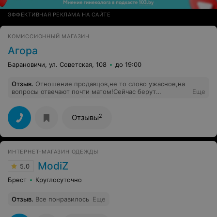
ЭФФЕКТИВНАЯ РЕКЛАМА НА САЙТЕ
КОМИССИОННЫЙ МАГАЗИН
Агора
Барановичи, ул. Советская, 108
до 19:00
Отзыв
.
Отношение продавцов,не то слово ужасное,на
вопросы отвечают почти матом!Сейчас берут
Еще
вещи,комиссионный сбор 50/50 не в одном магазине
такого нет, может это сами продавцы, так хотят?
Ответьте!
2
Отзывы
ИНТЕРНЕТ-МАГАЗИН ОДЕЖДЫ
ModiZ
5.0
Брест
Круглосуточно
Отзыв
.
Все понравилось
Еще