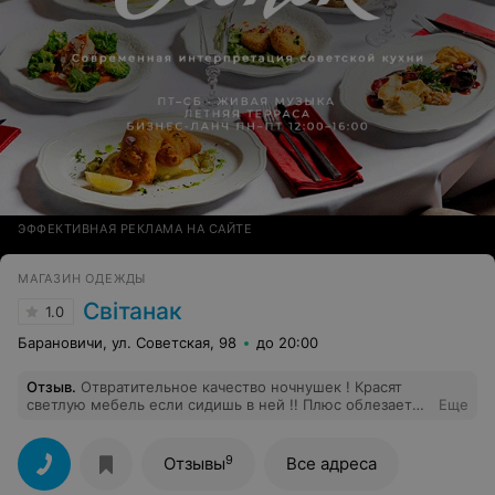
ЭФФЕКТИВНАЯ РЕКЛАМА НА САЙТЕ
МАГАЗИН ОДЕЖДЫ
Свiтанак
1.0
Барановичи, ул. Советская, 98
до 20:00
Отзыв
.
Отвратительное качество ночнушек ! Красят
светлую мебель если сидишь в ней !! Плюс облезает
Еще
быстро краска после стирки и моментально
покрывается катышками !!
9
Отзывы
Все адреса