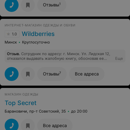
1
Отзывы
ИНТЕРНЕТ-МАГАЗИН ОДЕЖДЫ И ОБУВИ
Wildberries
1.0
Минск
Круглосуточно
Отзыв
.
Сотрудник по адресу: г. Минск. Ул. Лидская 12,
отказался выдавать жалобную книгу, обосновав ее
Еще
тем, что у них ее нет. Когда в других магазинах она
есть.
7
Отзывы
Все адреса
МАГАЗИН ОДЕЖДЫ
Top Secret
Барановичи, пр-т Советский, 35
до 20:00
Все адреса