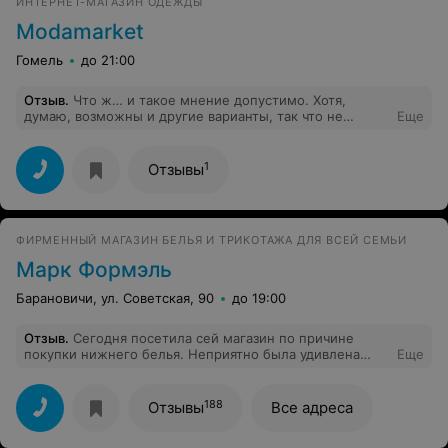
ИНТЕРНЕТ-МАГАЗИН ОДЕЖДЫ
Modamarket
Гомель
до 21:00
Отзыв
.
Что ж… и такое мнение допустимо. Хотя,
думаю, возможны и другие варианты, так что не
Еще
огорчайтесь.
1
Отзывы
ФИРМЕННЫЙ МАГАЗИН БЕЛЬЯ И ТРИКОТАЖА ДЛЯ ВСЕЙ СЕМЬИ
Марк Формэль
Барановичи, ул. Советская, 90
до 19:00
Отзыв
.
Сегодня посетила сей магазин по причине
покупки нижнего белья. Неприятно была удивлена
Еще
отсутствием ходовых размеров на трусы и более
высокой ценой, чем не нефирменном магазине в 100
метрах расположенном рядом. Пришлось вернуться
188
Отзывы
Все адреса
назад в нефирменный магазин и купить все для себя
нужных размеров. Пока разглядывала вешалки с