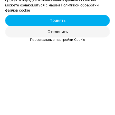
можете ознакомиться с нашей
Политикой обработки
файлов cookie
Принять
Отклонить
Персональные настройки Cookie
ЭФФЕКТИВНАЯ РЕКЛАМА НА САЙТЕ
ИНТЕРНЕТ-МАГАЗИН ЖЕНСКОЙ ОДЕЖДЫ И АКСЕССУАРОВ
Блузон
Барановичи
до 20:00
ИНТЕРНЕТ-МАГАЗИН ОДЕЖДЫ
Гардеробчик