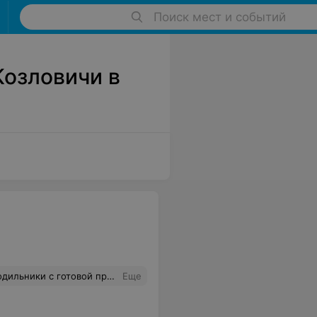
Поиск мест и событий
Козловичи в
разложить все эти сигареты заранее? Особенно нравится данная ситуация в час-пик. А в последнее время час-пик там стал в любое время, когда не зайди. Бесят уже!!!!!
Еще