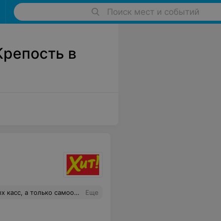
Поиск мест и событий
Крепость в
о - не надо платить зарплату кассирам, которых к тому же всегда не хватает...Так может давайте и работу грузчиков на покупателей перевесить, и тоже задарма?..
Еще