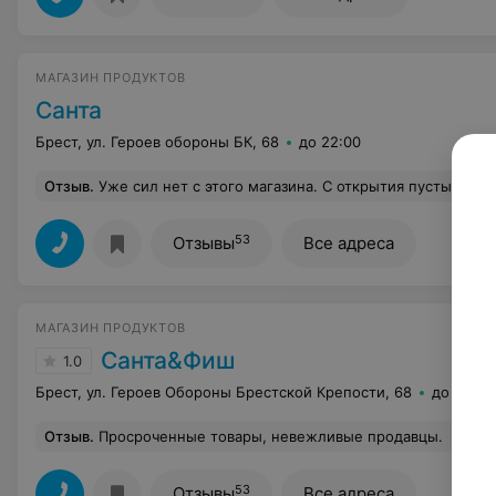
МАГАЗИН ПРОДУКТОВ
Санта
Брест, ул. Героев обороны БК, 68
до 22:00
Отзыв
.
Уже сил нет с этого магазина. С открытия пустые холодильники с готовой продукцией, только то, что не убирали со вчера. Да и зачастую средь бела дня нет товаров на привалках. Завоз скудный, как будто про этот магазин и вовсе забывают. На кассах, когда стоишь в очереди, кассир бегает по всем кассам в поисках сигарет, взвешивания товара, не может дозваться «галя отмена». Неужели нельзя 
53
Отзывы
Все адреса
МАГАЗИН ПРОДУКТОВ
Санта&Фиш
1.0
Брест, ул. Героев Обороны Брестской Крепости, 68
до 22:00
Отзыв
.
Просроченные товары, невежливые продавцы.
Еще
53
Отзывы
Все адреса