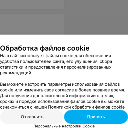
Обработка файлов cookie
разложить все эти сигареты заранее? Особенно нравится данная ситуация в час-пик. А в последнее время час-пик там стал в любое время, когда не зайди. Бесят уже!!!!!
Еще
Наш сайт использует файлы cookie для обеспечения
удобства пользователей сайта, его улучшения, сбора
статистики и предоставления персонализированных
рекомендаций.
Вы можете настроить параметры использования файлов
cookie или изменить свое согласие в более позднее время.
Для получения дополнительной информации о целях,
сроках и порядке использования файлов cookie вы можете
ознакомиться с нашей
Политикой обработки файлов cookie
Отклонить
Принять
Персональные настройки Cookie