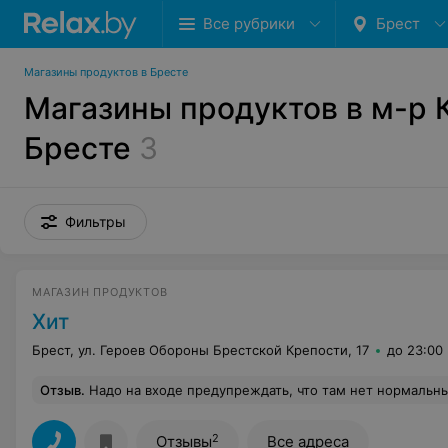
Все рубрики
Брест
Магазины продуктов в Бресте
Магазины продуктов в м-р 
Бресте
3
Фильтры
МАГАЗИН ПРОДУКТОВ
Хит
Брест, ул. Героев Обороны Брестской Крепости, 17
до 23:00
Отзыв
.
Надо на входе предупреждать, что там нет нормальных касс, а только самообслуживание. Я бы туда в таком случае просто не пошла. Принципиально не собираюсь вдаваться в тонкости кассирского дела, да ещё и за бесплатно. Мне, знаете ли, и без того хватает забот. А тут ещё вдобавок надо на кассе нервничать и дёргаться, чтобы все прошло гладко. Ну да я понимаю: магазину это выгодн
2
Отзывы
Все адреса