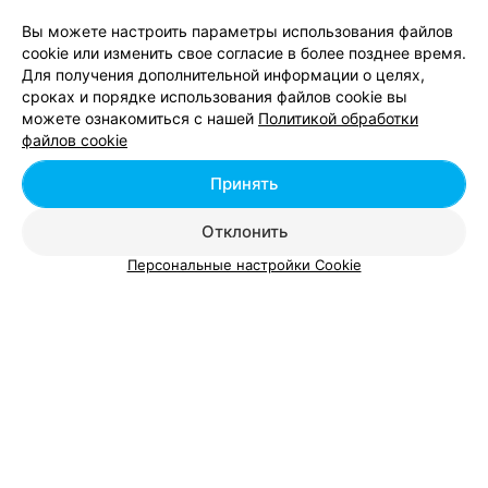
Красный пищевик
Вы можете настроить параметры использования файлов
Бобруйск, ул. Социалистическая, 94
до 20:00
cookie или изменить свое согласие в более позднее время.
Для получения дополнительной информации о целях,
5
сроках и порядке использования файлов cookie вы
Отзывы
Все адреса
можете ознакомиться с нашей
Политикой обработки
файлов cookie
Ещё 2 адреса
Принять
Отклонить
ЧАЙНО-КОФЕЙНЫЙ МАГАЗИН
Персональные настройки Cookie
Bungalow
Бобруйск, ул. 50 лет ВЛКСМ, 33
до 21:00
Все адреса
ИНТЕРНЕТ-МАГАЗИН
Smokers