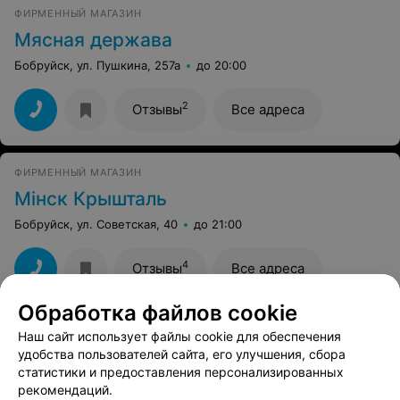
ФИРМЕННЫЙ МАГАЗИН
Мясная держава
Бобруйск, ул. Пушкина, 257а
до 20:00
2
Отзывы
Все адреса
ФИРМЕННЫЙ МАГАЗИН
Мiнск Крышталь
Бобруйск, ул. Советская, 40
до 21:00
4
Отзывы
Все адреса
Обработка файлов cookie
Ещё 1 адрес
Наш сайт использует файлы cookie для обеспечения
удобства пользователей сайта, его улучшения, сбора
статистики и предоставления персонализированных
ФИРМЕННЫЙ МАГАЗИН
рекомендаций.