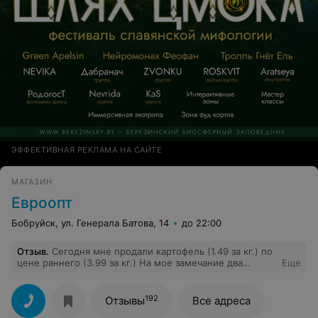
ЭФФЕКТИВНАЯ РЕКЛАМА НА САЙТЕ
МАГАЗИН
Евроопт
Бобруйск, ул. Генерала Батова, 14
до 22:00
Отзыв
.
Сегодня мне продали картофель (1.49 за кг.) по
цене раннего (3.99 за кг.) На мое замечание два
Еще
кассира на меня накричали в грубой форме и сказали,
что не обязаны следить за ценниками.
192
Отзывы
Все адреса