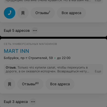
продукцию она мне очень нравится. Но в магазин на
Еще
ул.Интернациональной 22 заходить просто не хочется!
Обслуживание просто отвратительное! Продавец
всегда разговаривает по телефону, грубит. Такое
7
Отзывы
Все адреса
впечатление что я прихожу к ней домой и лажу в
холодильнике. Не место таким продавцам в вашем
магазине. Бондарчук, ее фамилия. Все соседи и
коллеги так же отзываются о "чудо"продавце.
Ещё 5 адресов
СЕТЬ УНИВЕРСАЛЬНЫХ МАГАЗИНОВ
MART INN
Бобруйск, пр-т Строителей, 59
до 22:00
Отзыв
.
Только что купили салат, чтобы перекусить в
дороге, а он оказался испорчен. Возвращаться нету
Еще
смысла, больше денег на бензин уйдет.
60
Отзывы
Все адреса
Ещё 3 адреса