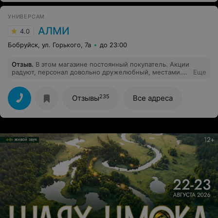
УНИВЕРСАМ
АЛМИ
4.0
Бобруйск, ул. Горького, 7а
до 23:00
Отзыв
.
В этом магазине постоянный покупатель. Акции
радуют, персонал довольно дружелюбный, местами.
Еще
Есть приятные акции... Но лазанья просто
смешно...Капуста и курица, очень обидно. Придумайте
другое название.
235
Отзывы
Все адреса