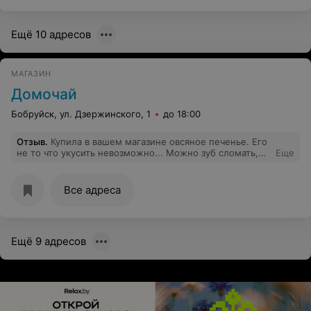
Ещё 10 адресов
МАГАЗИН
Домочай
Бобруйск, ул. Дзержинского, 1
до 18:00
Отзыв
.
Купила в вашем магазине овсяное печенье. Его
не то что укусить невозможно... Можно зуб сломать,
Еще
но я его с трудом разломала пополам. Зачем
продавать несвежий товар? Хотя продавец сказала, что
печенье хорошее. Жаль, что магазин уже закрыт, не
Все адреса
поленились бы пойти вернуть....
Ещё 9 адресов