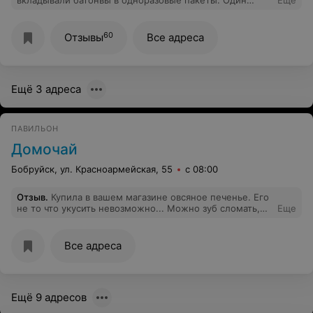
вкладывали батонвы в одноразовые пакеты. Один
Еще
батон упал на пол, продавец подняла положила его в
одноразовый пакет , и дальше на полку для продажи.
Делать замечания бесполезно.
60
Отзывы
Все адреса
Ещё 3 адреса
ПАВИЛЬОН
Домочай
Бобруйск, ул. Красноармейская, 55
с 08:00
Отзыв
.
Купила в вашем магазине овсяное печенье. Его
не то что укусить невозможно... Можно зуб сломать,
Еще
но я его с трудом разломала пополам. Зачем
продавать несвежий товар? Хотя продавец сказала, что
печенье хорошее. Жаль, что магазин уже закрыт, не
Все адреса
поленились бы пойти вернуть....
Ещё 9 адресов