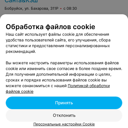
Санта&Кэш
Бобруйск, ул. Бахарова, 311Р
с 08:30
5
Отзывы
Все адреса
Обработка файлов cookie
Наш сайт использует файлы cookie для обеспечения
удобства пользователей сайта, его улучшения, сбора
МАГАЗИН
статистики и предоставления персонализированных
Квартал Вкуса
рекомендаций.
Бобруйск, ул. Минская, 57
с 08:00
Вы можете настроить параметры использования файлов
cookie или изменить свое согласие в более позднее время.
Все адреса
Для получения дополнительной информации о целях,
сроках и порядке использования файлов cookie вы
можете ознакомиться с нашей
Политикой обработки
файлов cookie
Ещё 2 адреса
Принять
Отклонить
Персональные настройки Cookie