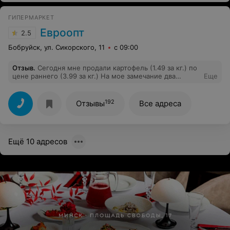
ГИПЕРМАРКЕТ
Евроопт
2.5
Бобруйск, ул. Сикорского, 11
с 09:00
Отзыв
.
Сегодня мне продали картофель (1.49 за кг.) по
цене раннего (3.99 за кг.) На мое замечание два
Еще
кассира на меня накричали в грубой форме и сказали,
что не обязаны следить за ценниками.
192
Отзывы
Все адреса
Ещё 10 адресов