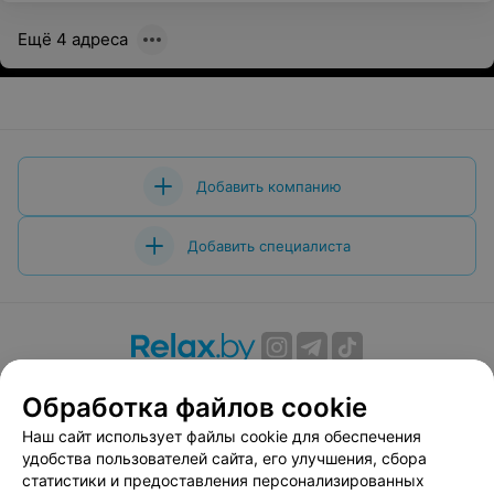
Ещё 4 адреса
Добавить компанию
Добавить специалиста
О проекте
Новости проекта
Размещение рекламы
Обработка файлов cookie
Вакансии
Публичный договор
Способы оплаты
Наш сайт использует файлы cookie для обеспечения
Публичный договор по использованию сервиса
удобства пользователей сайта, его улучшения, сбора
«Афиша»
статистики и предоставления персонализированных