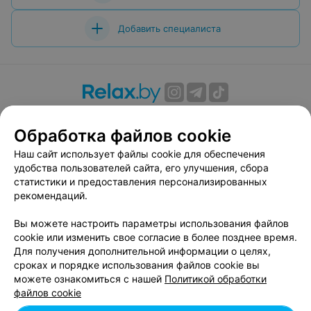
Добавить специалиста
О проекте
Новости проекта
Размещение рекламы
Обработка файлов cookie
Вакансии
Публичный договор
Способы оплаты
Публичный договор по использованию сервиса
Наш сайт использует файлы cookie для обеспечения
«Афиша»
удобства пользователей сайта, его улучшения, сбора
статистики и предоставления персонализированных
Пользовательское соглашение
рекомендаций.
Написать в поддержку
Вы можете настроить параметры использования файлов
Связаться по вопросам сотрудничества
cookie или изменить свое согласие в более позднее время.
Написать руководителю relax.by
Для получения дополнительной информации о целях,
Персональные настройки cookie
сроках и порядке использования файлов cookie вы
можете ознакомиться с нашей
Политикой обработки
Обработка персональных данных
файлов cookie