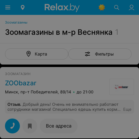
Зоомагазины
Зоомагазины в м-р Веснянка
1
Фильтры
Карта
ЗООМАГАЗИН
ZOObazar
Минск, пр-т Победителей, 89/14
до 21:00
Отзыв
.
Добрый день! Очень не внимательно работают
сотрудники магазина! Специально едешь купить корм
Еще
для котят, потому что цена дешевле, а по итогу, цена
такая как во всех магазинах, просто ценники забывают
поменять! Безответное отношение к работе! А мое
Все адреса
время просто пропало без толку!