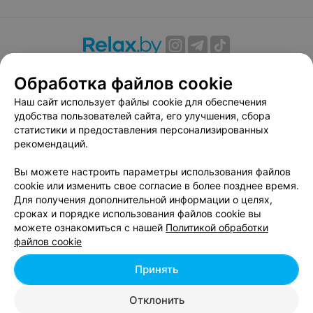
О проекте
Новости проекта
Размещение рекламы
Обработка файлов cookie
Вакансии
Публичный договор
Способы оплаты
Наш сайт использует файлы cookie для обеспечения
Публичный договор по использованию сервиса
удобства пользователей сайта, его улучшения, сбора
«Афиша»
статистики и предоставления персонализированных
Пользовательское соглашение
рекомендаций.
Написать в поддержку
Вы можете настроить параметры использования файлов
Связаться по вопросам сотрудничества
cookie или изменить свое согласие в более позднее время.
Написать руководителю relax.by
Для получения дополнительной информации о целях,
сроках и порядке использования файлов cookie вы
Персональные настройки cookie
можете ознакомиться с нашей
Политикой обработки
Обработка персональных данных
файлов cookie
Принять
© 2026 ООО «Артокс Лаб», УНП 191700409, регистрирующий орган -
Отклонить
Минский горисполком
| 220012, Республика Беларусь, г. Минск,