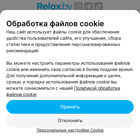
О проекте
Новости проекта
Размещение рекламы
Обработка файлов cookie
Вакансии
Публичный договор
Способы оплаты
Наш сайт использует файлы cookie для обеспечения
Публичный договор по использованию сервиса
удобства пользователей сайта, его улучшения, сбора
«Афиша»
статистики и предоставления персонализированных
Пользовательское соглашение
рекомендаций.
Написать в поддержку
Вы можете настроить параметры использования файлов
Связаться по вопросам сотрудничества
cookie или изменить свое согласие в более позднее время.
Написать руководителю relax.by
Для получения дополнительной информации о целях,
сроках и порядке использования файлов cookie вы
Персональные настройки cookie
можете ознакомиться с нашей
Политикой обработки
Обработка персональных данных
файлов cookie
Принять
© 2026 ООО «Артокс Лаб», УНП 191700409, регистрирующий орган -
Отклонить
Минский горисполком
| 220012, Республика Беларусь, г. Минск,
улица Толбухина, 2, пом. 16 | info@relax.by
Персональные настройки Cookie