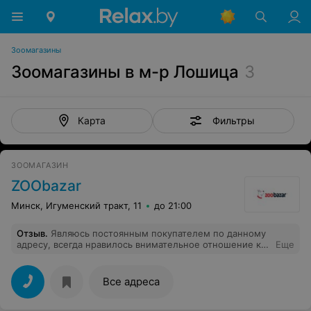
Зоомагазины
Зоомагазины в м-р Лошица
3
Фильтры
Карта
ЗООМАГАЗИН
ZOObazar
Минск, Игуменский тракт, 11
до 21:00
Отзыв
.
Являюсь постоянным покупателем по данному
адресу, всегда нравилось внимательное отношение ко
Еще
мне, как к клиенту и моим питомцам, но неделю назад
случилось то, чего я не ожидала, помимо меня в
магазин зашли еще покупатели, начали говорить, мол
Все адреса
наш кот ничего не ест, и вместе с продавцом
обесценили те корма сухие, которые я покупала для