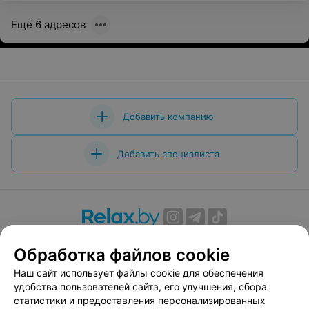
Ещё 6 адресов
Добавить компанию
Добавить специалиста
О проекте
Новости проекта
Размещение рекламы
Обработка файлов cookie
Вакансии
Публичный договор
Способы оплаты
Наш сайт использует файлы cookie для обеспечения
Публичный договор по использованию сервиса
удобства пользователей сайта, его улучшения, сбора
«Афиша»
статистики и предоставления персонализированных