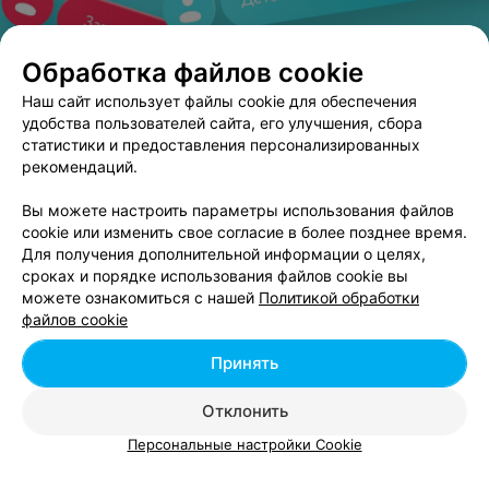
Обработка файлов cookie
Наш сайт использует файлы cookie для обеспечения
ЭФФЕКТИВНАЯ РЕКЛАМА НА САЙТЕ
удобства пользователей сайта, его улучшения, сбора
статистики и предоставления персонализированных
ЗООМАГАЗИН
рекомендаций.
Хвостики
Вы можете настроить параметры использования файлов
Жлобин, 1-й микрарайон, 1Б
до 19:00
cookie или изменить свое согласие в более позднее время.
Для получения дополнительной информации о целях,
сроках и порядке использования файлов cookie вы
можете ознакомиться с нашей
Политикой обработки
файлов cookie
Добавить компанию
Принять
Отклонить
Добавить специалиста
Персональные настройки Cookie