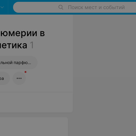
Поиск мест и событий
фюмерии в
метика
1
Магазины оригинальной парфюмерии
ра