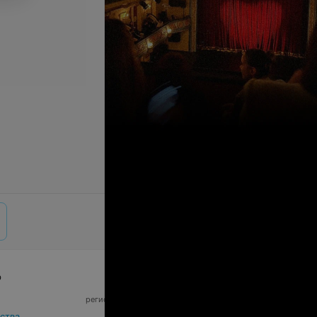
р
© 2026 ООО «Артокс Лаб», УНП 191700409,
регистрирующий орган - Минский горисполком
|
220012, Республика Беларусь, г. Минск,
ства