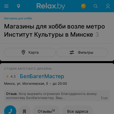
Магазины для хобби
Магазины для хобби возле метро
Институт Культуры в Минске
3
Фильтры
Карта
СТУДИЯ БАГЕТНОГО ДИЗАЙНА
БелБагетМастер
4.3
Минск, ул. Могилевская, 5
до 20:00
Отзыв
.
Хочу выразить огромную благодарность всему
коллективу Белбагетмастер. Ваш
Еще
профессионализм,внимание к деталям и способность
справиться с любыми задачами впечатляет. Если вы
хотите неповторимое и шикарное оформление,то вам
16
Отзывы
Все адреса