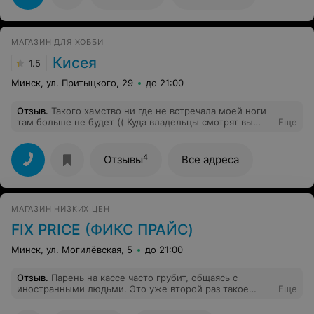
в Белбагетмастер. Оформляю свои работы много лет и
всегда получается прекрасный результат. Спасибо вам
за ваше мастерство! Вдохновения и творческих
успехов!
МАГАЗИН ДЛЯ ХОББИ
Кисея
1.5
Минск, ул. Притыцкого, 29
до 21:00
Отзыв
.
Такого хамство ни где не встречала моей ноги
там больше не будет (( Куда владельцы смотрят вы
Еще
теряете постоянных покупателей и прибыль!!
4
Отзывы
Все адреса
МАГАЗИН НИЗКИХ ЦЕН
FIX PRICE (ФИКС ПРАЙС)
Минск, ул. Могилёвская, 5
до 21:00
Отзыв
.
Парень на кассе часто грубит, общаясь с
иностранными людьми. Это уже второй раз такое
Еще
поведение. Терпим, потому что слышали, что здесь
работают люди с инвалидностью.