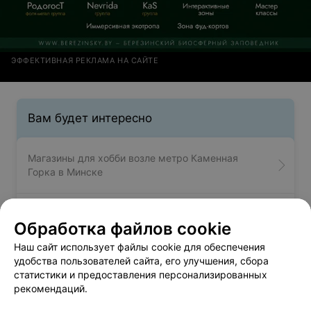
ЭФФЕКТИВНАЯ РЕКЛАМА НА САЙТЕ
Вам будет интересно
Магазины для хобби возле метро Каменная
Горка в Минске
Магазины для хобби возле метро Кунцевщина в
Обработка файлов cookie
Минске
Наш сайт использует файлы cookie для обеспечения
удобства пользователей сайта, его улучшения, сбора
Магазины для хобби возле метро Октябрьская в
статистики и предоставления персонализированных
Минске
рекомендаций.