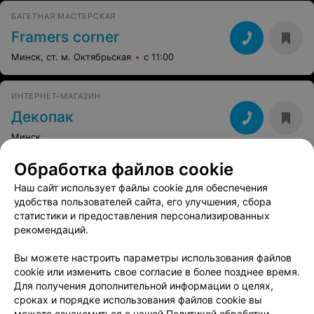
БАГЕТНАЯ МАСТЕРСКАЯ
Framers corner
Минск, ст. м. Октябрьская
с 11:00
ИНТЕРНЕТ-МАГАЗИН
Декопак
Минск
Обработка файлов cookie
Наш сайт использует файлы cookie для обеспечения
Вам будет интересно
удобства пользователей сайта, его улучшения, сбора
статистики и предоставления персонализированных
рекомендаций.
Магазины для хобби возле метро Малиновка в
Минске
Вы можете настроить параметры использования файлов
cookie или изменить свое согласие в более позднее время.
Для получения дополнительной информации о целях,
Магазины для хобби возле метро Михалово в
сроках и порядке использования файлов cookie вы
Минске
можете ознакомиться с нашей
Политикой обработки