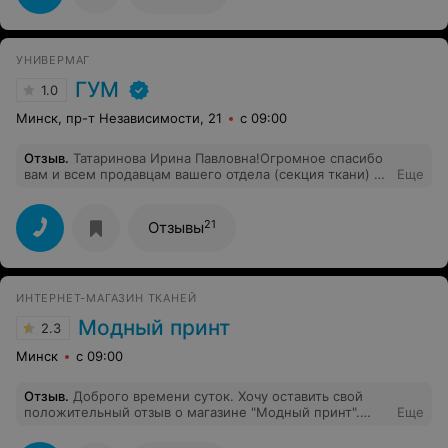
УНИВЕРМАГ
ГУМ
1.0
Минск, пр-т Независимости, 21
с 09:00
Отзыв
.
Татаринова Ирина Павловна!Огромное спасибо
вам и всем продавцам вашего отдела (секция ткани) за
Еще
индивидуальный подход к покупателю,за
внимательность и человечность от родителей
хореографического коллектива "Карамельки".Нами
21
Отзывы
была допущена обидная оплошность и в вашей власти
было действовать строго по инструкции,но вы смогли
нас понять ,пойти навстречу и теперь наши дети будут
блистать и побеждать на конкурсах в замечательных
ИНТЕРНЕТ-МАГАЗИН ТКАНЕЙ
костюмах!!!!!Спасибо!
Модный принт
2.3
Минск
с 09:00
Отзыв
.
Доброго времени суток. Хочу оставить свой
положительный отзыв о магазине "Модный принт".
Еще
Недавно я приобрела лен портьерный бежевый и
жаккард лён с хлопком Амадей. Хочу отметить, что