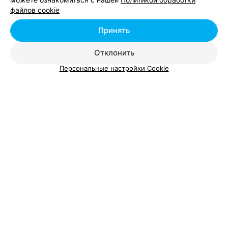
файлов cookie
Магазины для хобби возле метро Могилевская в
Принять
Минске
Отклонить
Персональные настройки Cookie
Добавить компанию
Добавить специалиста
О проекте
Новости проекта
Размещение рекламы
Вакансии
Публичный договор
Способы оплаты
Публичный договор по использованию сервиса